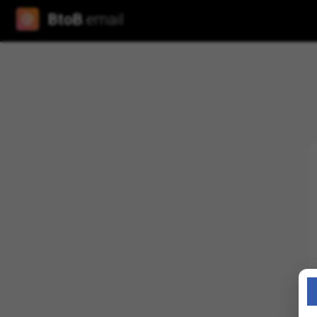
BtoB
.email