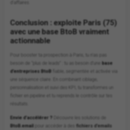
d’affaires.
Conclusion : exploite Paris (75)
avec une base BtoB vraiment
actionnable
Pour booster ta prospection à Paris, tu n’as pas
besoin de “plus de leads” : tu as besoin d’une
base
d’entreprises BtoB
fiable, segmentée et activée via
une séquence claire. En combinant ciblage,
personnalisation et suivi des KPI, tu transformes un
fichier en pipeline et tu reprends le contrôle sur tes
résultats.
Envie d’accélérer ?
Découvre les solutions de
BtoB.email
pour accéder à des
fichiers d’emails