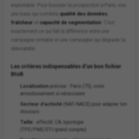
exploitable. Pour booster ta prospection à Paris, vise
une base qui combine
qualité des données
,
fraîcheur
et
capacité de segmentation
. C’est
exactement ce qui fait la différence entre une
campagne rentable et une campagne qui dégrade ta
délivrabilité.
Les critères indispensables d’un bon fichier
BtoB
Localisation
précise : Paris (75), voire
arrondissement si nécessaire
Secteur d’activité
(NAF/NACE) pour adapter ton
discours
Taille
: effectif, CA, typologie
(TPE/PME/ETI/grand compte)