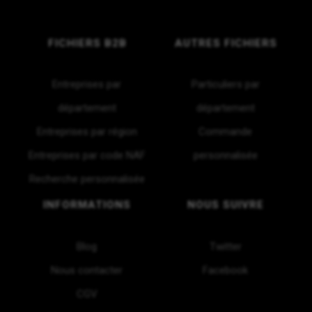
FICHIERS B2B
AUTRES FICHIERS
Entreprises par
Particuliers par
département
département
Entreprises par région
Commande
Entreprises par code NAF
personnalisée
Recherche personnalisée
INFORMATIONS
NOUS SUIVRE
Blog
Twitter
Nous contacter
Facebook
CGV