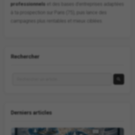
professionnels
et des bases d’entreprises adaptées
à ta prospection sur Paris (75), puis lance des
campagnes plus rentables et mieux ciblées.
Rechercher
Derniers articles