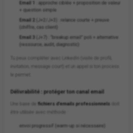
Email 1
: approche ciblée + proposition de valeur
+ question simple
Email 2
(J+2/J+3) : relance courte + preuve
(chiffre, cas client)
Email 3
(J+7) : “breakup email” poli + alternative
(ressource, audit, diagnostic)
Tu peux compléter avec LinkedIn (visite de profil,
invitation, message court) et un appel si ton process
le permet.
Délivrabilité : protéger ton canal email
Une base de
fichiers d’emails professionnels
doit
être utilisée avec méthode :
envoi progressif (warm-up si nécessaire)