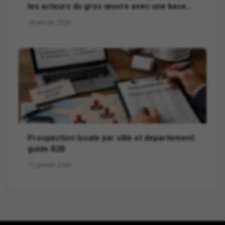
les acteurs du gros œuvre avec une base
NAF 4399C
18 janvier 2026
Prospection locale par ville et departement:
guide B2B
12 janvier 2026