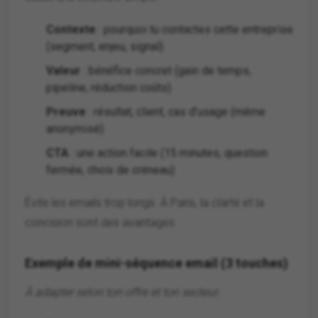
Contexte
: pourquoi tu contactes cette entreprise
(segment, enjeu, signal)
Valeur
: bénéfice concret (gain de temps,
pipeline, réduction coûts)
Preuve
: résultat, client, cas d’usage (même
anonymisé)
CTA
: une action facile (15 minutes, question
fermée, choix de créneau)
Évite les emails trop longs. À Paris, la clarté et la
concision sont des avantages.
Exemple de mini-séquence email (3 touches)
À adapter selon ton offre et ton secteur.