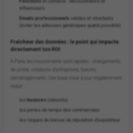
Fonctions
et contacts : décisionnaires et
influenceurs
Emails professionnels
valides et structurés
(éviter les adresses génériques quand possible)
Fraîcheur des données : le point qui impacte
directement ton ROI
À Paris, les mouvements sont rapides : changements
de poste, créations d’entreprises, fusions,
déménagements. Une base mise à jour régulièrement
réduit :
les
bounces
(rebonds)
les pertes de temps des commerciaux
les risques de baisse de réputation d’expéditeur