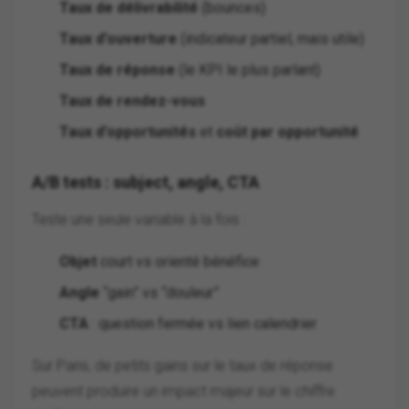
Taux de délivrabilité
(bounces)
Taux d’ouverture
(indicateur partiel, mais utile)
Taux de réponse
(le KPI le plus parlant)
Taux de rendez-vous
Taux d’opportunités
et
coût par opportunité
A/B tests : subject, angle, CTA
Teste une seule variable à la fois :
Objet
court vs orienté bénéfice
Angle
“gain” vs “douleur”
CTA
: question fermée vs lien calendrier
Sur Paris, de petits gains sur le taux de réponse
peuvent produire un impact majeur sur le chiffre