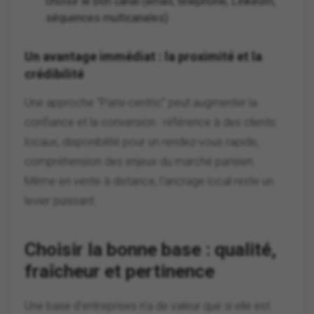
choisir le bon canal (email, téléphone, LinkedIn,
séquences multicanales)
Un avantage immédiat : la proximité et la
crédibilité
Une approche “Paris-centric” peut augmenter la
confiance et la conversion : référence à des clients
locaux, disponibilité pour un rendez-vous rapide,
compréhension des enjeux du marché parisien.
Même en vente à distance, l’ancrage local reste un
levier puissant.
Choisir la bonne base : qualité,
fraîcheur et pertinence
Une base d’entreprises n’a de valeur que si elle est