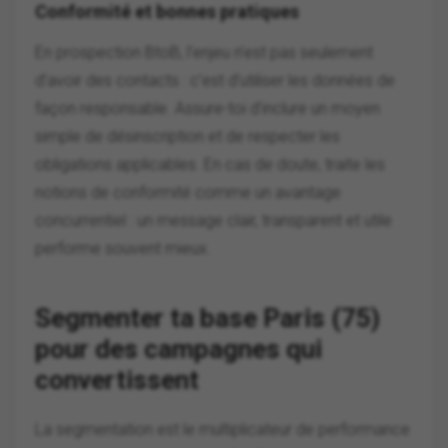
Conformité et bonnes pratiques
En prospection BtoB, l’enjeu n’est pas seulement
d’avoir des contacts : c’est d’utiliser les données de
façon responsable. Assure-toi d’inclure un moyen
simple de désinscription et de respecter les
obligations applicables. En cas de doute, traite les
notions de conformité comme un avantage
concurrentiel : un message clair, transparent et utile
performe souvent mieux.
Segmenter ta base Paris (75)
pour des campagnes qui
convertissent
La segmentation est le multiplicateur de performance