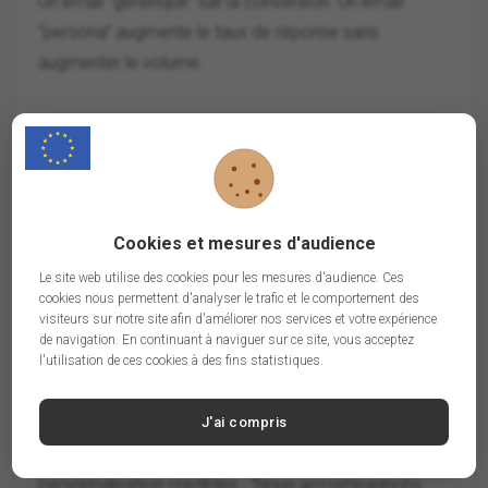
Un email “générique” tue la conversion. Un email
“persona” augmente le taux de réponse sans
augmenter le volume.
Segmentation géographique : Paris intra-
muros et micro-zones
Selon ton activité, tu peux aller plus loin que “Paris
(75)” :
Cookies et mesures d'audience
arrondissements (ex. 2e/9e pour certaines
Le site web utilise des cookies pour les mesures d'audience. Ces
cookies nous permettent d'analyser le trafic et le comportement des
activités tertiaires)
visiteurs sur notre site afin d'améliorer nos services et votre expérience
zones d’affaires (La Défense est hors 75, mais
de navigation. En continuant à naviguer sur ce site, vous acceptez
l'utilisation de ces cookies à des fins statistiques.
peut être un segment voisin)
clusters (tech, finance, luxe, conseil)
J'ai compris
Cette granularité te permet d’ajouter des éléments de
personnalisation crédibles : “Nous accompagnons