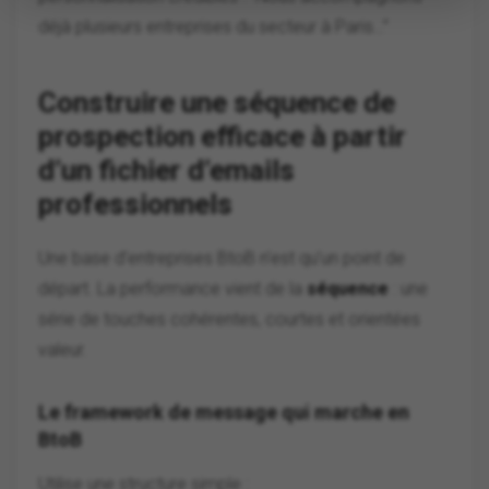
déjà plusieurs entreprises du secteur à Paris…”
Construire une séquence de
prospection efficace à partir
d’un fichier d’emails
professionnels
Une base d’entreprises BtoB n’est qu’un point de
départ. La performance vient de la
séquence
: une
série de touches cohérentes, courtes et orientées
valeur.
Le framework de message qui marche en
BtoB
Utilise une structure simple :