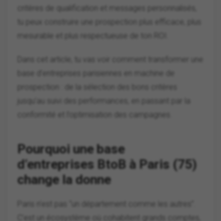
critères de qualification et messages personnalisés,
tu peux construire une prospection plus efficace, plus
mesurable et plus respectueuse de ton ROI.
Dans cet article, tu vas voir comment transformer une
base d’entreprises parisiennes en machine de
prospection : de la sélection des bons critères
jusqu’au suivi des performances, en passant par la
conformité et l’optimisation des campagnes.
Pourquoi une base
d’entreprises BtoB à Paris (75)
change la donne
Paris n’est pas “un département comme les autres”.
C’est un écosystème où cohabitent grands comptes,