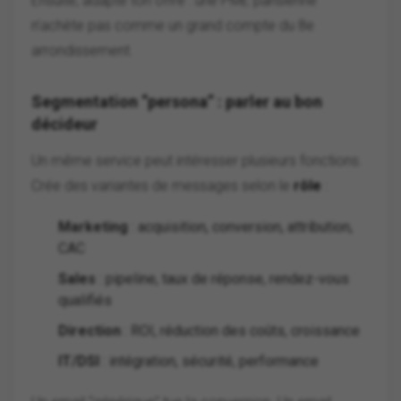
Ensuite, adapte ton offre : une PME parisienne
n’achète pas comme un grand compte du 8e
arrondissement.
Segmentation “persona” : parler au bon
décideur
Un même service peut intéresser plusieurs fonctions.
Crée des variantes de messages selon le
rôle
:
Marketing
: acquisition, conversion, attribution,
CAC
Sales
: pipeline, taux de réponse, rendez-vous
qualifiés
Direction
: ROI, réduction des coûts, croissance
IT/DSI
: intégration, sécurité, performance