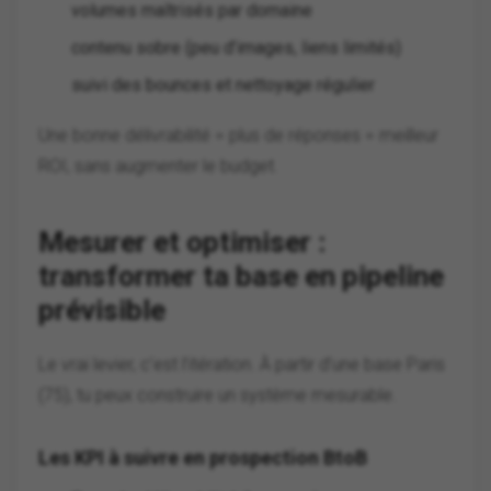
volumes maîtrisés par domaine
contenu sobre (peu d’images, liens limités)
suivi des bounces et nettoyage régulier
Une bonne délivrabilité = plus de réponses = meilleur
ROI, sans augmenter le budget.
Mesurer et optimiser :
transformer ta base en pipeline
prévisible
Le vrai levier, c’est l’itération. À partir d’une base Paris
(75), tu peux construire un système mesurable.
Les KPI à suivre en prospection BtoB