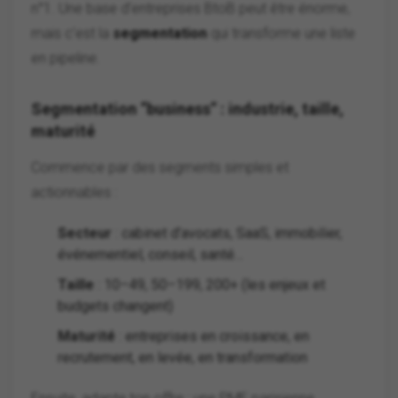
n°1. Une base d’entreprises BtoB peut être énorme,
mais c’est la
segmentation
qui transforme une liste
en pipeline.
Segmentation “business” : industrie, taille,
maturité
Commence par des segments simples et
actionnables :
Secteur
: cabinet d’avocats, SaaS, immobilier,
événementiel, conseil, santé…
Taille
: 10–49, 50–199, 200+ (les enjeux et
budgets changent)
Maturité
: entreprises en croissance, en
recrutement, en levée, en transformation