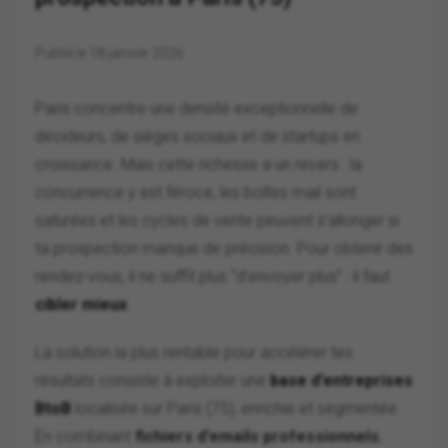
Publié le 18 janvier 2026
Paris concentre une densité exceptionnelle de
décideurs, de sièges sociaux et de startups en
croissance. Mais cette richesse a un revers : la
concurrence y est féroce, les boîtes mail sont
saturées et les cycles de vente peuvent s’allonger si
ta prospection manque de précision. Pour obtenir des
rendez-vous, il ne suffit plus “d’envoyer plus” : il faut
cibler mieux
.
La solution la plus rentable pour accélérer tes
résultats consiste à exploiter une
base d’entreprises
BtoB
localisée sur Paris (75), enrichie et segmentée.
En combinant
fichiers d’emails professionnels
,