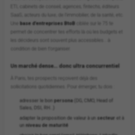
ETI, cabinets de conseil, agences, fintechs, éditeurs
SaaS, acteurs du luxe, de l’immobilier, de la santé, etc.
Une
base d’entreprises BtoB
ciblée sur le 75 te
permet de concentrer tes efforts là où les budgets et
les décideurs sont souvent plus accessibles… à
condition de bien t’organiser.
Un marché dense… donc ultra concurrentiel
À Paris, tes prospects reçoivent déjà des
sollicitations quotidiennes. Pour émerger, tu dois :
adresser le bon
persona
(DG, CMO, Head of
Sales, DSI, RH…)
adapter la proposition de valeur à un
secteur
et à
un
niveau de maturité