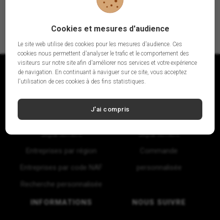
Cookies et mesures d'audience
Le site web utilise des cookies pour les mesures d'audience. Ces
cookies nous permettent d'analyser le trafic et le comportement des
visiteurs sur notre site afin d'améliorer nos services et votre expérience
de navigation. En continuant à naviguer sur ce site, vous acceptez
l'utilisation de ces cookies à des fins statistiques.
FICHIERS B2B
AUTRES FICHIERS
J'ai compris
Entreprises par
Particuliers par
département
département
Entreprises par région
Commande
Entreprises par code NAF
personnalisée
Recherche personnalisée
INFORMATIONS
NOUS SUIVRE