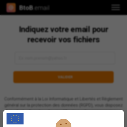
BtoB
.email
Indiquez votre email pour
recevoir vos fichiers
Conformément à la Loi Informatique et Libertés et Règlement
général sur la protection des données (RGPD), vous disposez
d’un droit d’accès, de modification, de suppression et
d’opposition au traitement de vos données à caractère
personnel.