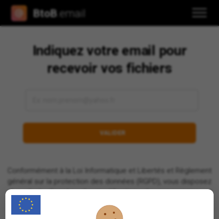
BtoB
.email
Indiquez votre email pour
recevoir vos fichiers
Conformément à la Loi Informatique et Libertés et Règlement
général sur la protection des données (RGPD), vous disposez
d’un droit d’accès, de modification, de suppression et
d’opposition au traitement de vos données à caractère
personnel.