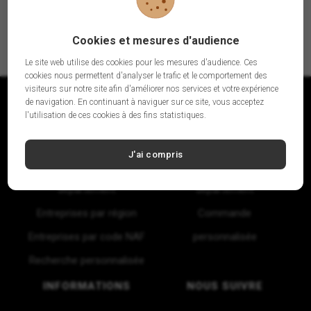
Cookies et mesures d'audience
Le site web utilise des cookies pour les mesures d'audience. Ces
cookies nous permettent d'analyser le trafic et le comportement des
visiteurs sur notre site afin d'améliorer nos services et votre expérience
de navigation. En continuant à naviguer sur ce site, vous acceptez
l'utilisation de ces cookies à des fins statistiques.
FICHIERS B2B
AUTRES FICHIERS
J'ai compris
Entreprises par
Particuliers par
département
département
Entreprises par région
Commande
Entreprises par code NAF
personnalisée
Recherche personnalisée
INFORMATIONS
NOUS SUIVRE