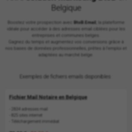
Belgique
Boostez votre prospection avec
BtoB.Email
, la plateforme
idéale pour accéder à des adresses email ciblées pour les
entreprises et communes belges.
Gagnez du temps et augmentez vos conversions grâce à
nos bases de données professionnelles, prêtes à l’emploi et
adaptées au marché belge.
Exemples de fichiers emails disponibles :
Fichier Mail Notaire en Belgique
- 2834 adresses mail
- 825 sites internet
- Téléchargement immédiat