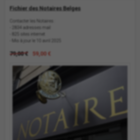
Fichier des Notaires Belges
Contacter les Notaires :
- 2834 adresses mail
- 825 sites internet
- Mis à jour le 10 avril 2025
79,00 €
59,00 €