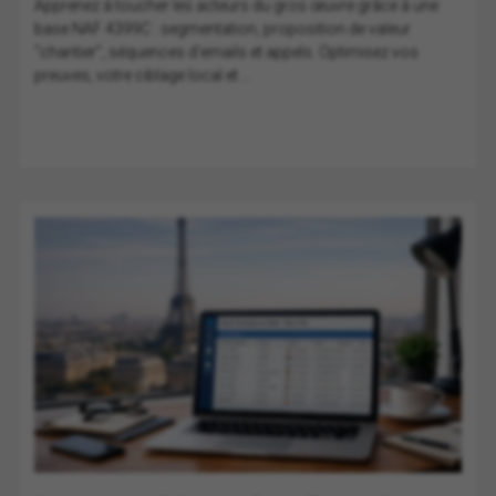
Apprenez à toucher les acteurs du gros œuvre grâce à une
base NAF 4399C : segmentation, proposition de valeur
“chantier”, séquences d’emails et appels. Optimisez vos
preuves, votre ciblage local et ...