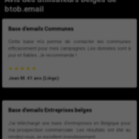
btob.email
Base d'emails Communes
Cette base m'a permis de contacter les communes
efficacement pour mes campagnes. Les données sont à
jour et fiables. Je recommande !
Jean M. 41 ans (Liège)
Base d'emails Entreprises belges
J'ai téléchargé une base d'entreprises en Belgique pour
ma prospection commerciale. Les résultats ont été au
rendez-vous, un excellent investissement.