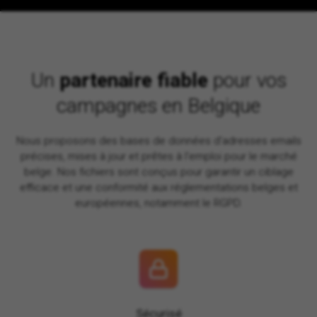
Un
partenaire fiable
pour vos
campagnes en Belgique
Nous proposons des bases de données d'adresses emails
précises, mises à jour et prêtes à l'emploi pour le marché
belge.
Nos fichiers sont conçus pour garantir un ciblage
efficace et une conformité aux réglementations belges et
européennes, notamment le RGPD.
Sécurisé