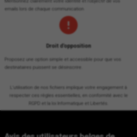
Mentionnez clairement votre identité et l’objectif de vos
emails lors de chaque communication.
Droit d'opposition
Proposez une option simple et accessible pour que vos
destinataires puissent se désinscrire.
L'utilisation de nos fichiers implique votre engagement à
respecter ces règles essentielles, en conformité avec le
RGPD et la loi Informatique et Libertés.
Avis des utilisateurs belges de