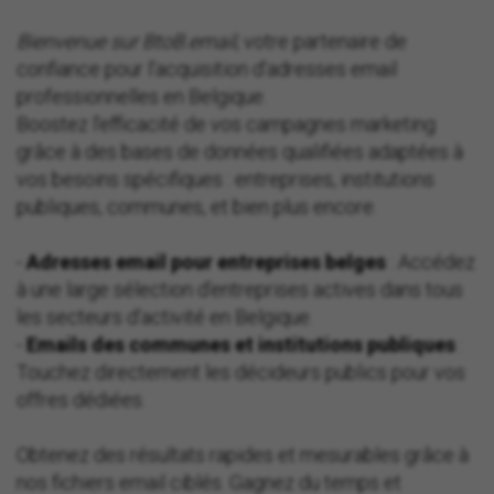
Bienvenue sur BtoB.email
, votre partenaire de
confiance pour l'acquisition d'adresses email
professionnelles en Belgique.
Boostez l’efficacité de vos campagnes marketing
grâce à des bases de données qualifiées adaptées à
vos besoins spécifiques : entreprises, institutions
publiques, communes, et bien plus encore.
-
Adresses email pour entreprises belges
: Accédez
à une large sélection d’entreprises actives dans tous
les secteurs d'activité en Belgique.
-
Emails des communes et institutions publiques
:
Touchez directement les décideurs publics pour vos
offres dédiées.
Obtenez des résultats rapides et mesurables grâce à
nos fichiers email ciblés. Gagnez du temps et