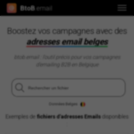
BtoB
.email
Boostez vos campagnes avec des
adresses email belges
btob.email : l'outil précis pour vos campagnes
d'emailing B2B en Belgique
Données Belges
Exemples de
fichiers d'adresses Emails
disponibles
: