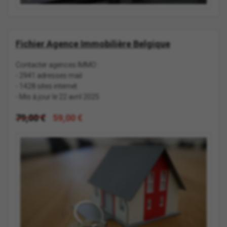
Fichier Agence Immobilière Belgique
Contacter agences IMMO :
- 2941 adresses mail
- 1428 sites internet
- Mis à jour le 22 avril 2025
79,00 €
59,00 €