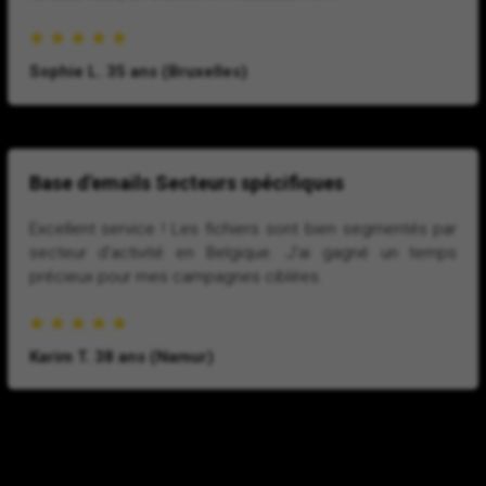
Sophie L. 35 ans (Bruxelles)
Base d'emails Secteurs spécifiques
Excellent service ! Les fichiers sont bien segmentés par
secteur d'activité en Belgique. J'ai gagné un temps
précieux pour mes campagnes ciblées.
Karim T. 38 ans (Namur)