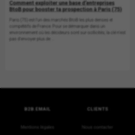
Comment exploiter une base d’entreprises
BtoB pour booster ta prospection à Paris (75)
Paris (75) est l'un des marchés BtoB les plus denses et
compétitifs de France. Pour se démarquer dans un
environnement où les décideurs sont sur-sollicités, la clé n'est
pas d'envoyer plus de ...
B2B.EMAIL
CLIENTS
Mentions légales
Nous contacter