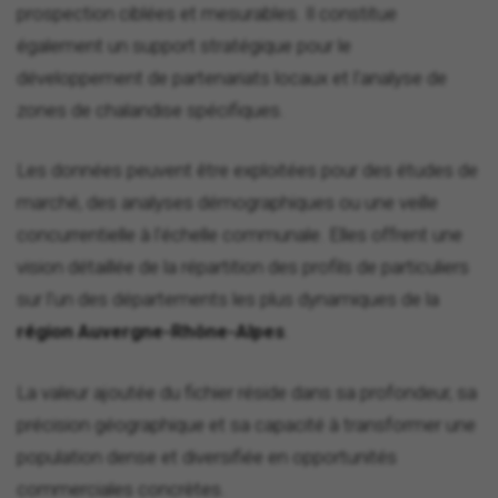
prospection ciblées et mesurables. Il constitue
également un support stratégique pour le
développement de partenariats locaux et l'analyse de
zones de chalandise spécifiques.
Les données peuvent être exploitées pour des études de
marché, des analyses démographiques ou une veille
concurrentielle à l'échelle communale. Elles offrent une
vision détaillée de la répartition des profils de particuliers
sur l'un des départements les plus dynamiques de la
région Auvergne-Rhône-Alpes
.
La valeur ajoutée du fichier réside dans sa profondeur, sa
précision géographique et sa capacité à transformer une
population dense et diversifiée en opportunités
commerciales concrètes.