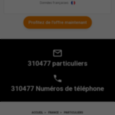
Données françaises
Profitez de l'offre maintenant
310477 particuliers
310477 Numéros de téléphone
ACCUEIL
>
FRANCE
>
PARTICULIERS