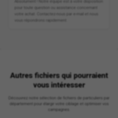
Absolument ! Notre équipe est à votre disposition
pour toute question ou assistance concernant
votre achat. Contactez-nous par e-mail et nous
vous répondrons rapidement.
Autres fichiers qui pourraient
vous intéresser
Découvrez notre sélection de fichiers de particuliers par
département pour élargir votre ciblage et optimiser vos
campagnes.