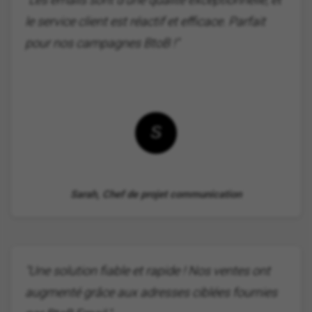
le service client est réactif et efficace. Parfait
pour nos campagnes BtoB !"
S
Sarah, Chef de projet communication
"Une solution fiable et rapide ! Nos ventes ont
augmenté grâce aux adresses ciblées fournies