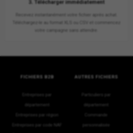
3. Télécharger immédiatement
Recevez instantanément votre fichier après achat.
Téléchargez-le au format XLS ou CSV et commencez
votre campagne sans attendre.
FICHIERS B2B
AUTRES FICHIERS
Entreprises par
Particuliers par
département
département
Entreprises par région
Commande
Entreprises par code NAF
personnalisée