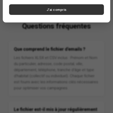
J'ai compris
Questions fréquentes
Que comprend le fichier d'emails ?
Les fichiers XLSX et CSV inclus : Prénom et Nom
du particulier, adresse, code postal, ville,
département, téléphone, tranche d'âge et type
d'habitat (collectif ou individuel). Chaque fichier
est fourni avec les informations clés nécessaires
pour optimiser vos campagnes.
Le fichier est-il mis à jour régulièrement