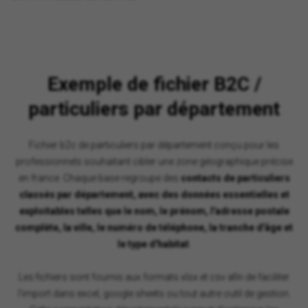
Exemple de fichier B2C /
particuliers par département
Fichier b2c de particuliers par département conçu pour les
professionnels souhaitant cibler une zone géographique précise
en france. Chaque base regroupe des
contacts de particuliers
classés par département, avec des données essentielles et
exploitables telles que le nom, le prénom, l'adresse postale
complète, la ville, le numéro de téléphone, la tranche d'âge et
le type d'habitat
.
Les fichiers sont fournis aux formats xlsx et csv afin de faciliter
l'import dans excel, google sheets ou tout autre outil de gestion.