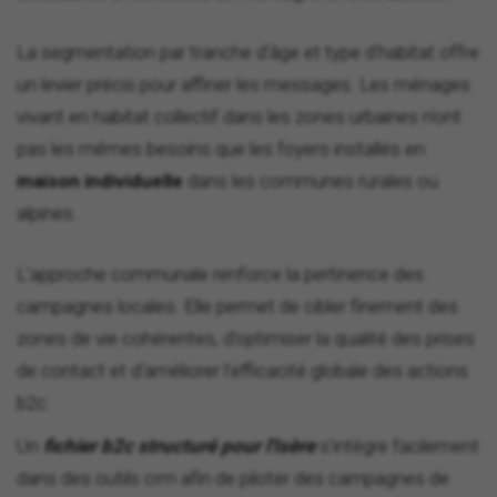
La segmentation par tranche d'âge et type d'habitat offre
un levier précis pour affiner les messages. Les ménages
vivant en habitat collectif dans les zones urbaines n'ont
pas les mêmes besoins que les foyers installés en
maison individuelle
dans les communes rurales ou
alpines.
L'approche communale renforce la pertinence des
campagnes locales. Elle permet de cibler finement des
zones de vie cohérentes, d'optimiser la qualité des prises
de contact et d'améliorer l'efficacité globale des actions
b2c.
Un
fichier b2c structuré pour l'Isère
s'intègre facilement
dans des outils crm afin de piloter des campagnes de