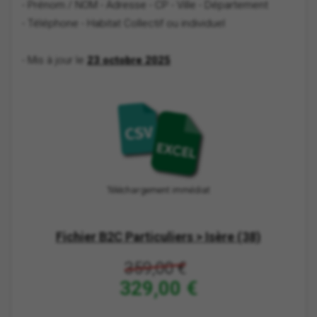
- Prénom / NOM
- Adresse - CP - Ville - Département
- Téléphone
- Habitat Collectif ou individuel
- Mis à jour le
23 octobre 2025
Téléchargement immédiat
Fichier B2C Particuliers > Isère (38)
359,00 €
329,00 €