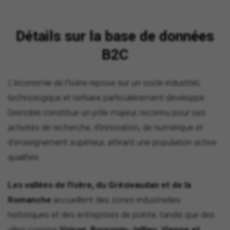
Détails sur la base de données
B2C
L'économie de l'Isère repose sur un socle industriel,
technologique et tertiaire particulièrement développé.
Grenoble constitue un pôle majeur, reconnu pour ses
activités de recherche, d'innovation, de numérique et
d'enseignement supérieur, attirant une population active
qualifiée.
Les vallées de l'Isère, du Grésivaudan et de la
Romanche
accueillent des zones industrielles
historiques et des entreprises de pointe, tandis que des
villes comme
Voiron, Bourgoin-Jallieu, Vienne et