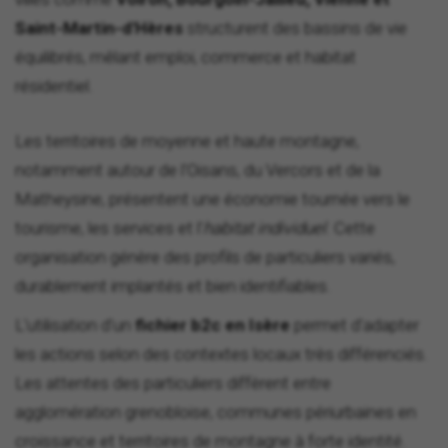
Saint-Martin-d'Hères
structurent des bassins de vie
équilibrés, mêlant emploi, commerce et habitat
résidentiel.
Les territoires de moyenne et haute montagne,
notamment autour de l'Oisans, du Vercors et de la
Matheysine, présentent une économie tournée vers le
tourisme, les services et l'
habitat individuel
. Cette
organisation génère des profils de particuliers variés,
durablement implantés et bien identifiables.
L'utilisation d'un
fichier b2c en Isère
permet d'adapter
les actions selon des contextes locaux très différenciés.
Les attentes des particuliers diffèrent entre
agglomération grenobloise, communes périurbaines en
croissance et territoires de montagne à forte identité.