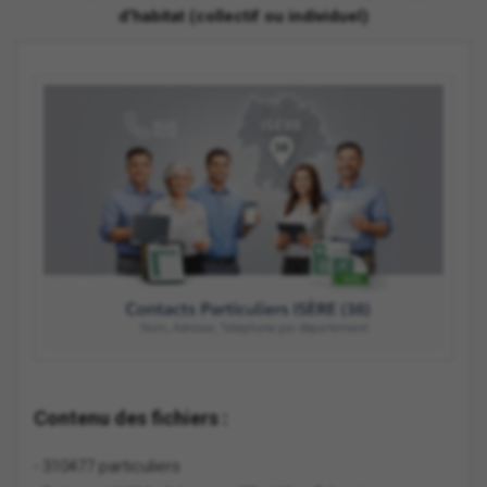
d'habitat (collectif ou individuel)
Contenu des fichiers :
- 310477 particuliers