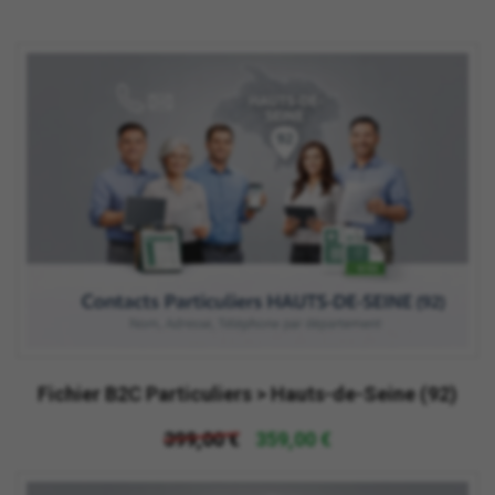
Fichier B2C Particuliers > Hauts-de-Seine (92)
399,00 €
359,00 €