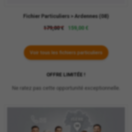
Fichier Particuliers > Ardennes (08)
179,00 €
159,00 €
Voir tous les fichiers particuliers
OFFRE LIMITÉE !
Ne ratez pas cette opportunité exceptionnelle.