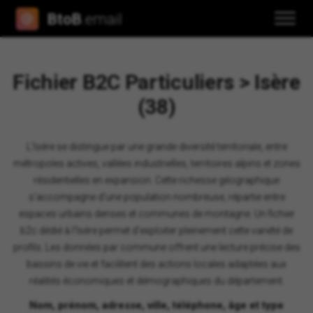
BtoB
.email
Fichier B2C Particuliers > Isère
(38)
L'Isère se distingue par une grande diversité territoriale, entre
métropoles actives, vallées industrielles, territoires alpins et zones
résidentielles en expansion. Cette richesse géographique
s'accompagne d'une population nombreuse, répartie entre
espaces urbains denses et communes de montagne. Un fichier
b2c dédié à l'Isère permet d'exploiter pleinement cette variété de
profils. Les données par commune offrent une lecture précise des
bassins de vie et facilitent des actions locales adaptées aux
réalités économiques et démographiques du département.
Nom, prénom, adresse, ville, téléphone, âge et type