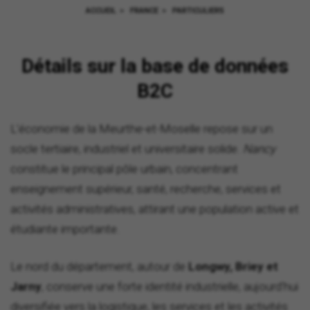
ACCUEIL
>
FRANCE
>
PARTICULIERS
Détails sur la base de données
B2C
L'économie de la Meurthe-et-Moselle repose sur un
socle tertiaire, industriel et universitaire solide.
Nancy
constitue le principal pôle urbain, concentrant
enseignement supérieur, santé, recherche, services et
activités administratives, attirant une population active et
étudiante importante.
Le nord du département, autour de
Longwy, Briey et
Jarny
, conserve une forte identité industrielle, aujourd'hui
diversifiée vers la logistique, les services et les activités