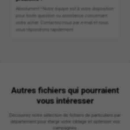
Absolument ! Notre équipe est à votre disposition
pour toute question ou assistance concernant
votre achat. Contactez-nous par e-mail et nous
vous répondrons rapidement.
Autres fichiers qui pourraient
vous intéresser
Découvrez notre sélection de fichiers de particuliers par
département pour élargir votre ciblage et optimiser vos
campagnes.