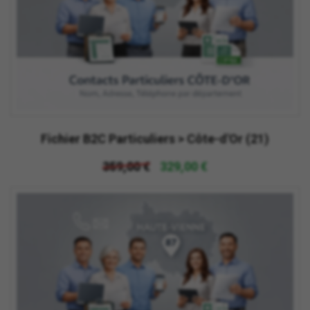
Fichier B2C Particuliers > Côte-d'Or (21)
359,00 €
329,00 €