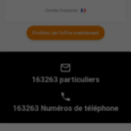
Données françaises
Profitez de l'offre maintenant
163263 particuliers
163263 Numéros de téléphone