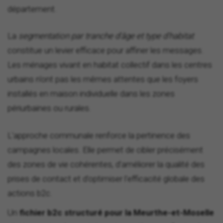
département.
La
segmentation par tranche d'âge et type d'habitat
constitue un levier efficace pour affiner les messages.
Les ménages vivant en habitat collectif dans les centres
urbains n'ont pas les mêmes attentes que les foyers
installés en maison individuelle dans les zones
périurbaines ou rurales.
L'approche communale renforce la pertinence des
campagnes locales. Elle permet de cibler précisément
des zones de vie cohérentes, d'améliorer la qualité des
prises de contact et d'optimiser l'efficacité globale des
actions b2c.
Un
fichier b2c structuré pour la Meurthe-et-Moselle