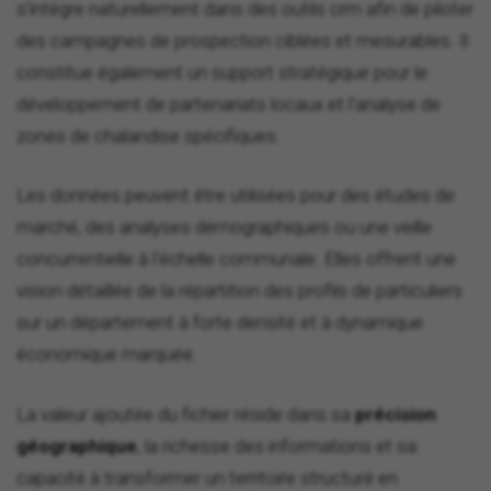
s'intègre naturellement dans des outils crm afin de piloter
des campagnes de prospection ciblées et mesurables. Il
constitue également un support stratégique pour le
développement de partenariats locaux et l'analyse de
zones de chalandise spécifiques.
Les données peuvent être utilisées pour des études de
marché, des analyses démographiques ou une veille
concurrentielle à l'échelle communale. Elles offrent une
vision détaillée de la répartition des profils de particuliers
sur un département à forte densité et à dynamique
économique marquée.
La valeur ajoutée du fichier réside dans sa
précision
géographique
, la richesse des informations et sa
capacité à transformer un territoire structuré en