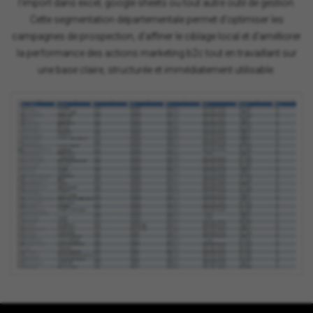
l'import dans excel, google sheets ou tout autre outil de gestion.
Cette segmentation départementale permet d'optimiser les
campagnes de prospection, d'affiner le ciblage local et d'améliorer
la performance des actions marketing b2c tout en travaillant sur
une base claire, structurée et immédiatement utilisable.