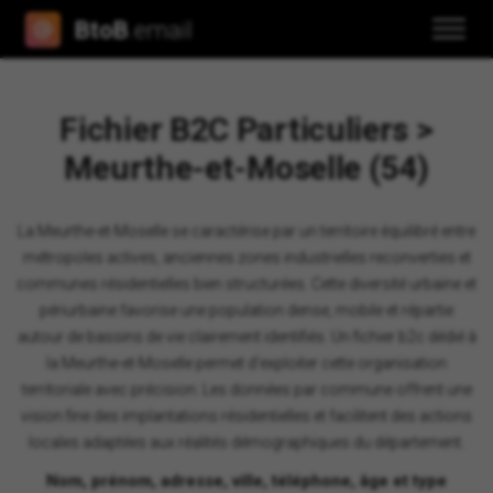
BtoB
.email
Fichier B2C Particuliers >
Meurthe-et-Moselle (54)
La Meurthe-et-Moselle se caractérise par un territoire équilibré entre
métropoles actives, anciennes zones industrielles reconverties et
communes résidentielles bien structurées. Cette diversité urbaine et
périurbaine favorise une population dense, mobile et répartie
autour de bassins de vie clairement identifiés. Un fichier b2c dédié à
la Meurthe-et-Moselle permet d'exploiter cette organisation
territoriale avec précision. Les données par commune offrent une
vision fine des implantations résidentielles et facilitent des actions
locales adaptées aux réalités démographiques du département.
Nom, prénom, adresse, ville, téléphone, âge et type