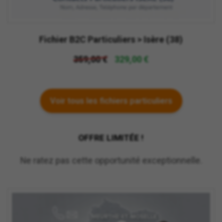
Fichier B2C Particuliers > Isère (38)
359,00 €
329,00 €
Voir tous les fichiers particuliers
OFFRE LIMITÉE !
Ne ratez pas cette opportunité exceptionnelle.