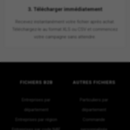
3. Télécharger immédiatement
Recevez instantanément votre fichier après achat.
Téléchargez-le au format XLS ou CSV et commencez
votre campagne sans attendre.
FICHIERS B2B
AUTRES FICHIERS
Entreprises par
Particuliers par
département
département
Entreprises par région
Commande
Entreprises par code NAF
personnalisée