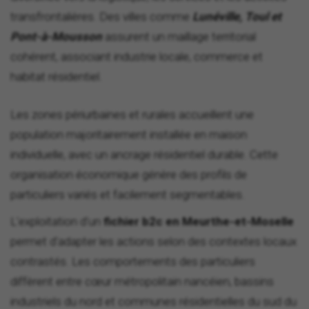
transfrontalières. Des villes comme
Lunéville, Toul et
Pont-à-Mousson
assurent un maillage territorial
cohérent, associant industrie locale, commerce et
habitat résidentiel.
Les zones périurbaines et rurales accueillent une
population majoritairement installée en maison
individuelle, avec un ancrage résidentiel durable. Cette
organisation économique génère des profils de
particuliers variés et facilement segmentables.
L'exploitation d'un
fichier b2c en Meurthe-et-Moselle
permet d'adapter les actions selon des contextes locaux
contrastés. Les comportements des particuliers
diffèrent entre cœur métropolitain nancéien, bassins
industriels du nord et communes résidentielles du sud du