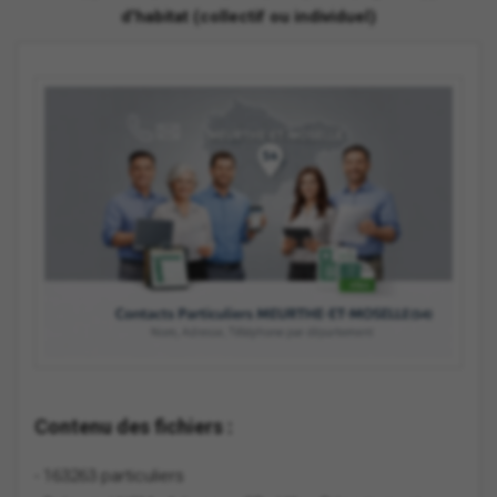
d'habitat (collectif ou individuel)
Contenu des fichiers :
- 163263 particuliers