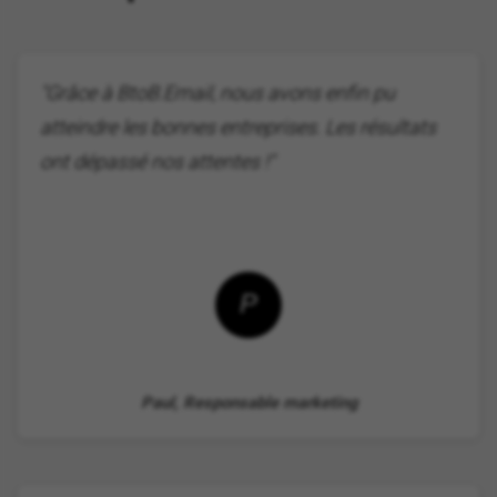
"Grâce à BtoB.Email, nous avons enfin pu
atteindre les bonnes entreprises. Les résultats
ont dépassé nos attentes !"
P
Paul, Responsable marketing