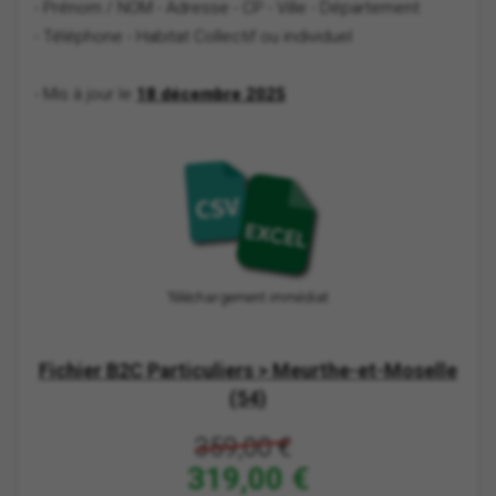
- Prénom / NOM
- Adresse - CP - Ville - Département
- Téléphone
- Habitat Collectif ou individuel
- Mis à jour le
18 décembre 2025
Téléchargement immédiat
Fichier B2C Particuliers > Meurthe-et-Moselle
(54)
359,00 €
319,00 €