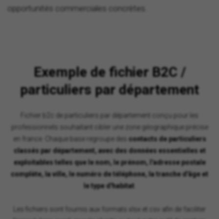
opportunités commerciales concrètes.
Exemple de fichier B2C /
particuliers par département
Fichier b2c de particuliers par département conçu pour les
professionnels souhaitant cibler une zone géographique précise
en france. Chaque base regroupe des
contacts de particuliers
classés par département, avec des données essentielles et
exploitables telles que le nom, le prénom, l'adresse postale
complète, la ville, le numéro de téléphone, la tranche d'âge et
le type d'habitat
.
Les fichiers sont fournis aux formats xlsx et csv afin de faciliter