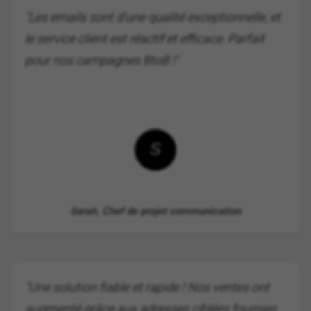
"Les emails sont d'une qualité exceptionnelle, et
le service client est réactif et efficace. Parfait
pour nos campagnes BtoB !"
S
Sarah, Chef de projet communication
"Une solution fiable et rapide ! Nos ventes ont
augmenté grâce aux adresses ciblées fournies