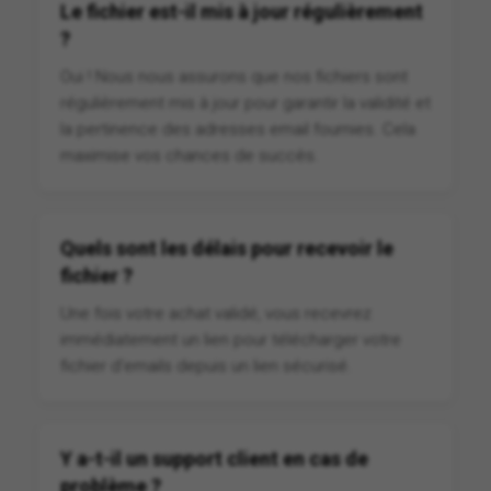
Le fichier est-il mis à jour régulièrement
?
Oui ! Nous nous assurons que nos fichiers sont
régulièrement mis à jour pour garantir la validité et
la pertinence des adresses email fournies. Cela
maximise vos chances de succès.
Quels sont les délais pour recevoir le
fichier ?
Une fois votre achat validé, vous recevrez
immédiatement un lien pour télécharger votre
fichier d'emails depuis un lien sécurisé.
Y a-t-il un support client en cas de
problème ?