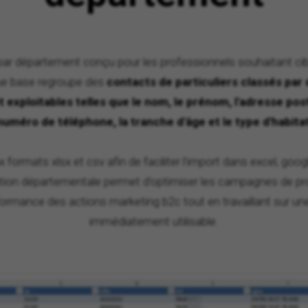
s par département conçu pour les professionnels souhaitant c
ue base regroupe des
contacts de particuliers classés pa
exploitables telles que le nom, le prénom, l'adresse posta
numéro de téléphone, la tranche d'âge et le type d'habita
x formats xlsx et csv afin de faciliter l'import dans excel, goog
ion départementale permet d'optimiser les campagnes de prosp
rformance des actions marketing b2c tout en travaillant sur une
immédiatement utilisable.