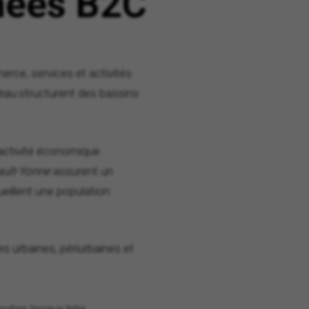
nnées B2C
merce, services et activités
eau
structurent des bassins
activité économique
ault-Yonne
assurent un
ueillent une population
es urbaines, périurbaines et