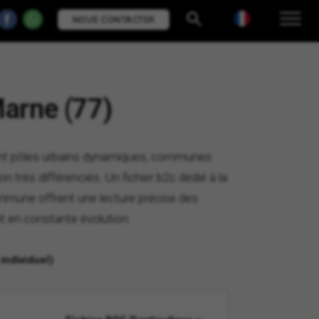
NOUS CONTACTER
Marne (77)
inant pôles urbains dynamiques, communes
n très différenciés. Un fichier b2c dédié à la
ommune offrent une lecture précise des
nt en constante évolution.
individuel)