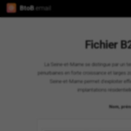
BtoB
.email
Fichier B
La Seine-et-Marne se distingue par un t
périurbaines en forte croissance et larges zo
Seine-et-Marne permet d'exploiter eff
implantations résidentiel
Nom, préno