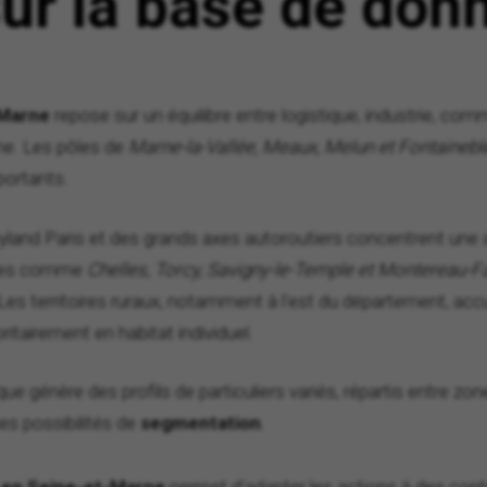
sur la base de do
-Marne
repose sur un équilibre entre logistique, industrie, com
enne. Les pôles de
Marne-la-Vallée, Meaux, Melun et Fontainebl
portants.
land Paris et des grands axes autoroutiers concentrent une 
illes comme
Chelles, Torcy, Savigny-le-Temple et Montereau-F
. Les territoires ruraux, notamment à l'est du département, acc
itairement en habitat individuel.
 génère des profils de particuliers variés, répartis entre zon
es possibilités de
segmentation
.