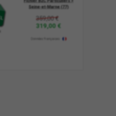
Fichier B2C Particuliers >
Seine-et-Marne (77)
359,00 €
319,00 €
t
Données françaises