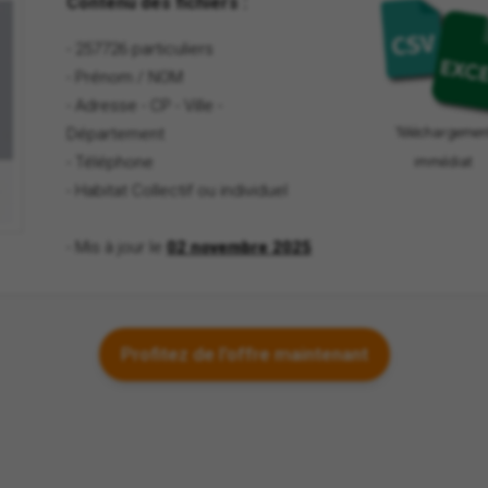
Contenu des fichiers :
- 257726 particuliers
- Prénom / NOM
- Adresse - CP - Ville -
Département
Téléchargemen
- Téléphone
immédiat
- Habitat Collectif ou individuel
- Mis à jour le
02 novembre 2025
Profitez de l'offre maintenant