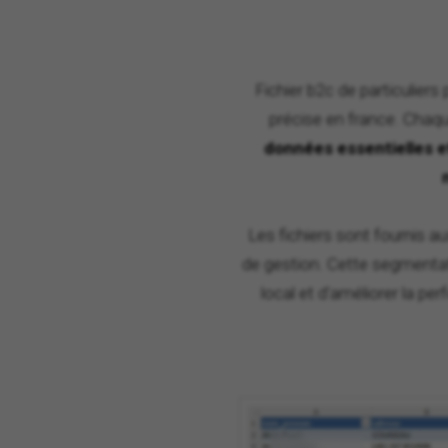
Fichier b2c de particulier
précise en france. Chaq
données essentielles et 
Les fichiers sont fournis au
de gestion. Cette segmentat
local et d'améliorer la pe