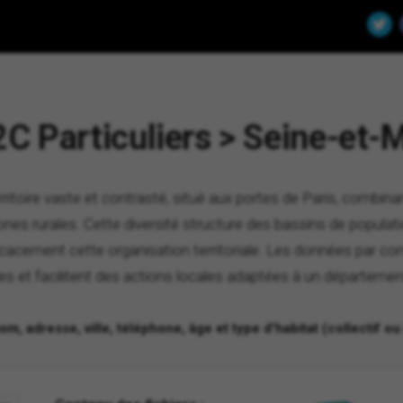
2C Particuliers > Seine-et-
erritoire vaste et contrasté, situé aux portes de Paris, comb
nes rurales. Cette diversité structure des bassins de populatio
icacement cette organisation territoriale. Les données par c
les et facilitent des actions locales adaptées à un départeme
m, adresse, ville, téléphone, âge et type d'habitat (collectif ou 