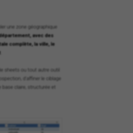
ibler une zone géographique
r département, avec des
le complète, la ville, le
t
.
le sheets ou tout autre outil
ection, d'affiner le ciblage
 base claire, structurée et