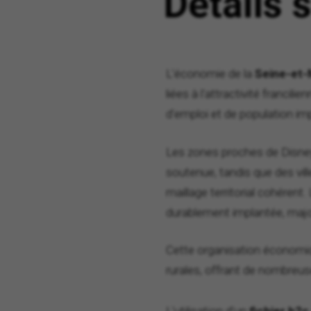
Détails 
L'économie de la
Seine-et
liées à l'attractivité francili
d'emploi et de population im
Les zones proches de Disney
soutenue, tandis que des v
maillage territorial cohérent
durablement implantée, major
Cette organisation économique
rurales, offrant de nombreus