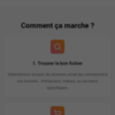
Comment ça marche ?
1. Trouver le bon fichier
Sélectionnez la base de données email qui correspond à
vos besoins : entreprises, mairies, ou secteurs
spécifiques.