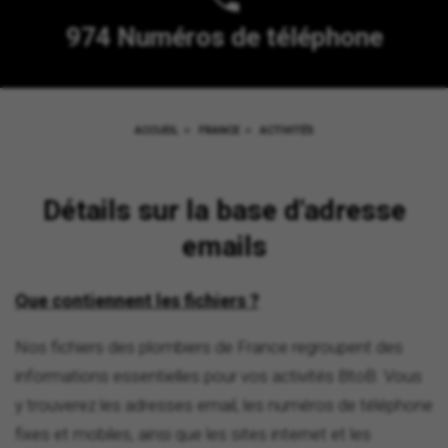
974 Numéros de téléphone
ACCUEIL
>
FRANCE
>
ACTIVITÉS
Détails sur la base d'adresse
emails
Que contiennent les fichiers ?
Nos fichiers des plombiers de France regroupent des
informations essentielles pour vos activités BtoB. Vous
y trouverez les adresses email, les numéros de téléphone
fixes et mobiles, ainsi que les sites internet et les