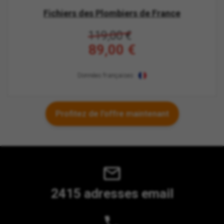
Fichiers des Plombiers de France
119,00 €
89,00 €
Données françaises
Profitez de l'offre maintenant
2415 adresses email