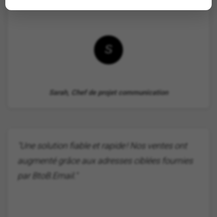
S
Sarah, Chef de projet communication
"Une solution fiable et rapide ! Nos ventes ont
augmenté grâce aux adresses ciblées fournies
par BtoB.Email."