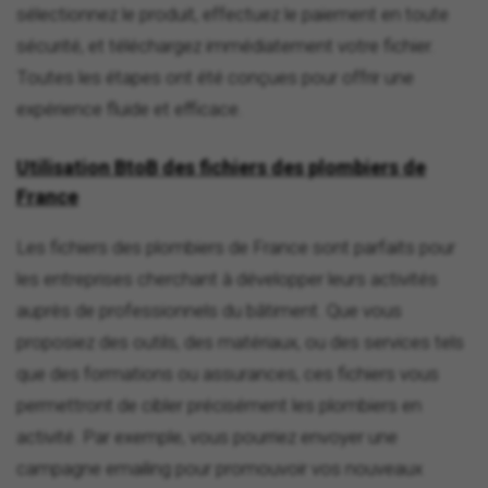
sélectionnez le produit, effectuez le paiement en toute
sécurité, et téléchargez immédiatement votre fichier.
Toutes les étapes ont été conçues pour offrir une
expérience fluide et efficace.
Utilisation BtoB des fichiers des plombiers de
France
Les fichiers des plombiers de France sont parfaits pour
les entreprises cherchant à développer leurs activités
auprès de professionnels du bâtiment. Que vous
proposiez des outils, des matériaux, ou des services tels
que des formations ou assurances, ces fichiers vous
permettront de cibler précisément les plombiers en
activité. Par exemple, vous pourriez envoyer une
campagne emailing pour promouvoir vos nouveaux