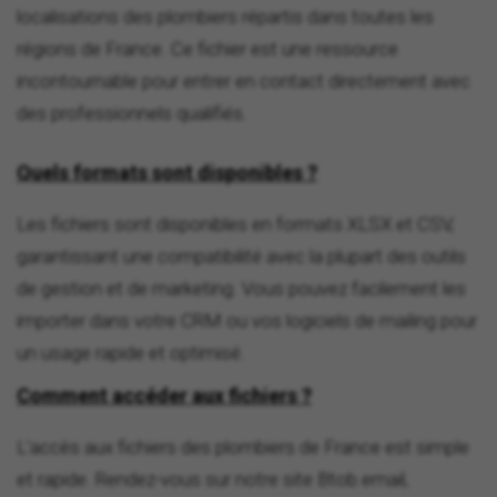
localisations des plombiers répartis dans toutes les
régions de France. Ce fichier est une ressource
incontournable pour entrer en contact directement avec
des professionnels qualifiés.
Quels formats sont disponibles ?
Les fichiers sont disponibles en formats XLSX et CSV,
garantissant une compatibilité avec la plupart des outils
de gestion et de marketing. Vous pouvez facilement les
importer dans votre CRM ou vos logiciels de mailing pour
un usage rapide et optimisé.
Comment accéder aux fichiers ?
L'accès aux fichiers des plombiers de France est simple
et rapide. Rendez-vous sur notre site Btob.email,