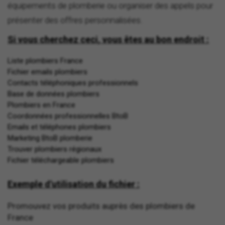
équipements de plomberie ou organiser des appels pour
présenter des offres personnalisées.
Si vous cherchez ceci, vous êtes au bon endroit :
Liste plombiers France
Fichier emails plombiers
Contacts téléphoniques professionnels
Base de données plombiers
Plombiers en France
Coordonnées professionnelles BtoB
Emails et téléphones plombiers
Marketing BtoB plomberie
Trouver plombiers régionaux
Fichier téléchargeable plombiers
Exemple d'utilisation du fichier :
Promouvez vos produits auprès des plombiers de
France