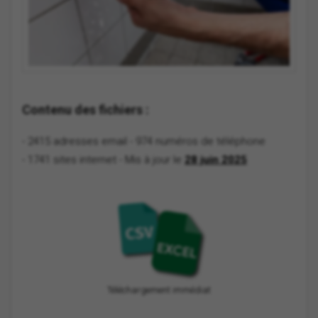
Contenu des fichiers :
- 2415 adresses email
- 974 numéros de téléphone
- 1741 sites internet
- Mis à jour le
28 juin 2025
Téléchargement immédiat