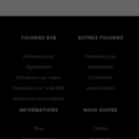
FICHIERS B2B
AUTRES FICHIERS
Entreprises par
Particuliers par
département
département
Entreprises par région
Commande
Entreprises par code NAF
personnalisée
Recherche personnalisée
INFORMATIONS
NOUS SUIVRE
Blog
Twitter