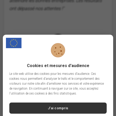
atteindre les bonnes entreprises. Les résultats
ont dépassé nos attentes !"
P
Paul, Responsable marketing
Cookies et mesures d'audience
Le site web utilise des cookies pour les mesures d'audience. Ces
cookies nous permettent d'analyser le trafic et le comportement des
visiteurs sur notre site afin d'améliorer nos services et votre expérience
de navigation. En continuant à naviguer sur ce site, vous acceptez
"Les emails sont d'une qualité exceptionnelle, et
l'utilisation de ces cookies à des fins statistiques.
le service client est réactif et efficace. Parfait
J'ai compris
pour nos campagnes BtoB !"