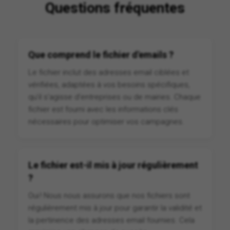
Questions fréquentes
Que comprend le fichier d'emails ?
Le fichier inclut des adresses email ciblées et
vérifiées, adaptées à vos besoins spécifiques,
qu'il s'agisse d'entreprises ou de mairies. Chaque
fichier est fourni avec les informations clés
nécessaires pour optimiser vos campagnes.
Le fichier est-il mis à jour régulièrement
?
Oui ! Nous nous assurons que nos fichiers sont
régulièrement mis à jour pour garantir la validité et
la pertinence des adresses email fournies. Cela