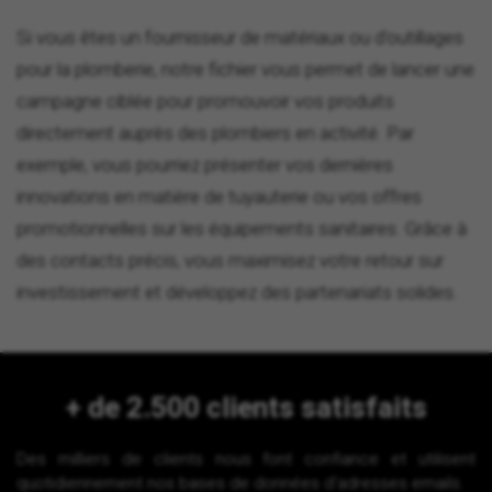
Si vous êtes un fournisseur de matériaux ou d'outillages
pour la plomberie, notre fichier vous permet de lancer une
campagne ciblée pour promouvoir vos produits
directement auprès des plombiers en activité. Par
exemple, vous pourriez présenter vos dernières
innovations en matière de tuyauterie ou vos offres
promotionnelles sur les équipements sanitaires. Grâce à
des contacts précis, vous maximisez votre retour sur
investissement et développez des partenariats solides.
+ de 2.500 clients satisfaits
Des milliers de clients nous font confiance et utilisent
quotidiennement nos bases de données d'adresses emails.