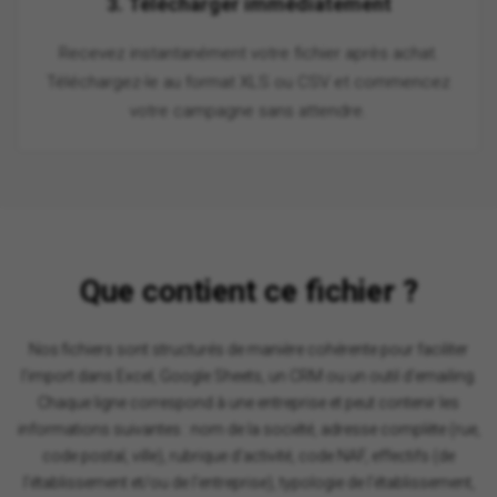
3. Télécharger immédiatement
Recevez instantanément votre fichier après achat.
Téléchargez-le au format XLS ou CSV et commencez
votre campagne sans attendre.
Que contient ce fichier ?
Nos fichiers sont structurés de manière cohérente pour faciliter
l'import dans Excel, Google Sheets, un CRM ou un outil d'emailing.
Chaque ligne correspond à une entreprise et peut contenir les
informations suivantes : nom de la société, adresse complète (rue,
code postal, ville), rubrique d'activité, code NAF, effectifs (de
l'établissement et/ou de l'entreprise), typologie de l'établissement,