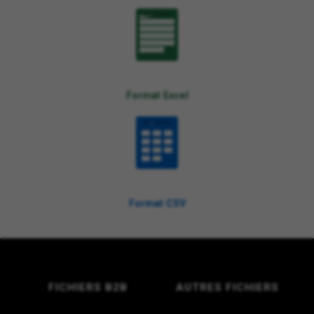
XLSX
Format Excel
CSV
Format CSV
FICHIERS B2B
AUTRES FICHIERS