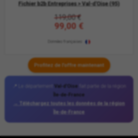
Fichier b2b Entreprises > Val-d'Oise (95)
119,00 €
99,00 €
Données françaises
Profitez de l'offre maintenant
📍 Le département
Val-d'Oise
fait partie de la région
Île-de-France
→ Téléchargez toutes les données de la région
Île-de-France