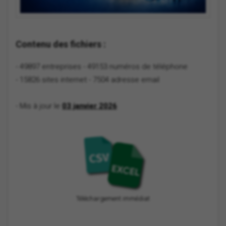
Contenu des fichiers :
- 49897 entreprises
- 49153 numéros de téléphone
- 15826 sites internet
- 7504 adresse email
- Mis à jour le
03 janvier 2026
Téléchargement immédiat