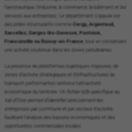
l'aeronautique, l'industrie, le commerce, le bâtiment et les
services aux entreprises. Le département s'appuie sur
des pôles structurants comme
Cergy, Argenteuil,
Sarcelles, Garges-lès-Gonesse, Pontoise,
Franconville ou Roissy-en-France
, tout en conservant
une activité soutenue dans les zones periurbaines.
La presence de plateformes logistiques majeures, de
zones d'activite stratégiques et d'infrastructures de
transport performantes renforce l'attractivité
économique du territoire. Un
fichier b2b spécifique au
Val-d'Oise permet d'identifier précisément les
entreprises par commune
et par secteur d'activité,
facilitant l'analyse des bassins économiques et des
opportunités commerciales locales.