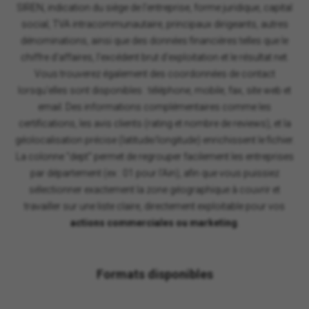
SIREN, indication du siège de l'entreprise, forme juridique, capital
social, TVA intracommunautaire, principaux dirigeants, autres
dénominations, ainsi que des données financières telles que le
chiffre d'affaires, l'excédent brut d'exploitation et le résultat net.
Vous trouverez également des coordonnées de contact
lorsqu'elles sont disponibles : téléphone, mobile, fax, site web et
email. Des informations complémentaires comme les
certifications, les avis clients (rating et nombre de reviews), et la
géolocalisation précise (latitude/longitude) enrichissent le fichier.
La colonne "dept" permet de regrouper facilement les entreprises
par département (ex : 01 pour l'Ain), afin que vous puissiez
sélectionner exactement la zone géographique à couvrir et
travailler sur une liste claire, directement exploitable pour vos
actions commerciales ou marketing
.
Formats disponibles