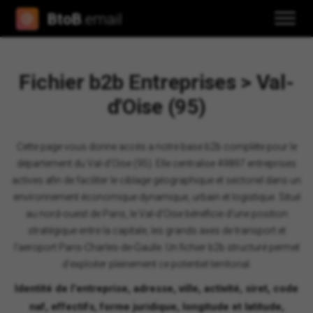
BtoB
.email
Fichier b2b Entreprises > Val-
d'Oise (95)
Cette page vous donne accès a notre base b2b complète pour le
département du Val-d'Oise (95). Elle centralise 49897 entreprises
actives afin de faciliter le ciblage géographique et sectoriel dans un
environnement économique dynamique, urbain et logistique. Situé
au nord-ouest de Paris, le Val-d'Oise bénéficie d'une position
stratégique entre la capitale, les grands axes de transport et
l'aeroport Paris-Charles-de-Gaulle. Un fichier b2b structuré permet
d'exploiter pleinement ce potentiel territorial.
Identité de l'entreprise, adresse, ville, activité, siret, code
naf, effectifs, forme juridique, longitude et latitude,