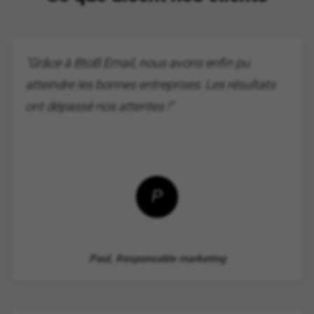
"Grâce à BtoB.Email, nous avons enfin pu
atteindre les bonnes entreprises. Les résultats
ont dépassé nos attentes !"
P
Paul, Responsable marketing