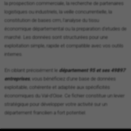
la prospection commerciale, la recherche de partenaires
logistiques ou industriels, la veille concurrentielle, la
constitution de bases crm, l'analyse du tissu
économique départemental ou la preparation d'etudes de
marché. Les données sont structurées pour une
exploitation simple, rapide et compatible avec vos outils
internes.
En ciblant précisément le
département 95 et ses 49897
entreprises
, vous bénéficiez d'une base de données
exploitable, cohérente et adaptée aux spécificités
économiques du Val-d'Oise. Ce fichier constitue un levier
stratégique pour développer votre activité sur un
département francilien a fort potentiel.