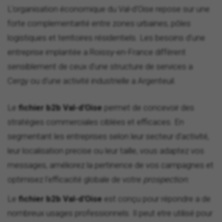
L'organisation économique du Val-d'Oise repose sur une
forte complementarité entre zones urbaines, pôles
logistiques et territoires résidentiels. Les besoins d'une
entreprise implantée a Roissy-en-France diffèrent
sensiblement de ceux d'une structure de services a
Cergy ou d'une activité industrielle a Argenteuil.
Le
fichier b2b Val-d'Oise
permet de concevoir des
stratégies commerciales ciblées et efficaces. En
segmentant les entreprises selon leur secteur d'activité,
leur localisation precise ou leur taille, vous adaptez vos
messages, améliorez la pertinence de vos campagnes et
optimisez l'efficacité globale de votre
prospection
.
Le
fichier b2b Val-d'Oise
est conçu pour répondre a de
nombreux usages professionnels. Il peut etre utilisé pour