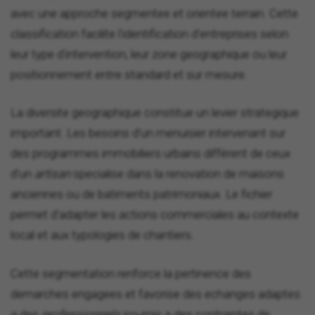
avec une approche segmentee et orientee terrain. Cette
classification facilite l'identification d'entreprises selon
leur type d'intervention, leur zone geographique ou leur
positionnement entre standard et sur mesure.
La diversite geographique constitue un levier strategique
important. Les besoins d'un menuisier intervenant sur
des programmes immobiliers urbains diffèrent de ceux
d'un
artisan
specialise dans la renovation de maisons
anciennes ou de batiments patrimoniaux. Le fichier
permet d'adapter les actions commerciales au contexte
local et aux typologies de chantiers.
Cette segmentation renforce la pertinence des
demarches engagees et favorise des echanges adaptes
a des
professionnels
soumis a des contraintes de