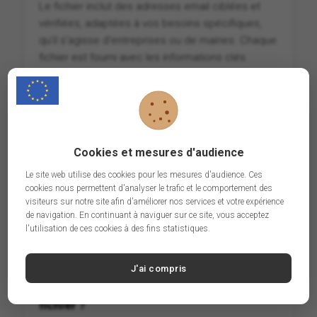
Le fichier inclut des adresses email ciblées et
vérifiées, adaptées à vos besoins spécifiques,
qu'il s'agisse d'entreprises ou de mairies. Chaque
fichier est fourni avec les informations clés
nécessaires pour optimiser vos campagnes.
Le fichier est-il mis à jour régulièrement
?
Cookies et mesures d'audience
Oui ! Nous nous assurons que nos fichiers sont
Le site web utilise des cookies pour les mesures d'audience. Ces
cookies nous permettent d'analyser le trafic et le comportement des
régulièrement mis à jour pour garantir la validité et
visiteurs sur notre site afin d'améliorer nos services et votre expérience
la pertinence des adresses email fournies. Cela
de navigation. En continuant à naviguer sur ce site, vous acceptez
maximise vos chances de succès.
l'utilisation de ces cookies à des fins statistiques.
J'ai compris
Quels sont les délais pour recevoir le
fichier ?