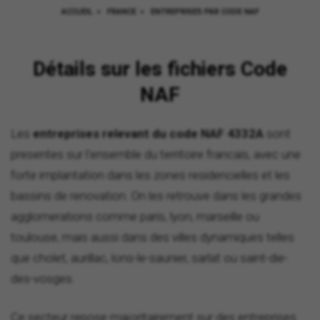
ACCUEIL
>
FRANCE
>
ENTREPRISES PAR CODE NAF
Détails sur les fichiers Code
NAF
Les
entreprises relevant du code NAF 4332A
sont
presentes sur l'ensemble du territoire francais, avec une
forte implantation dans les zones residencielles et les
bassins de renovation. On les retrouve dans les grandes
agglomerations comme paris, lyon, marseille ou
toulouse, mais aussi dans des villes dynamiques telles
que cholet, aurillac, lons-le-saunier, sarlat ou saint-die-
des-vosges.
Ce secteur repose majoritairement sur des entreprises