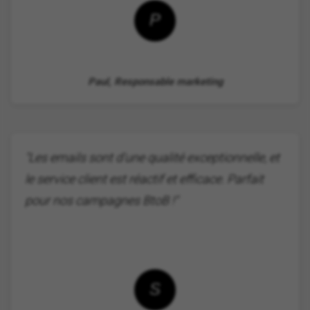
P
Paul, Responsable marketing
"Les emails sont d'une qualité exceptionnelle, et
le service client est réactif et efficace. Parfait
pour nos campagnes BtoB !"
S