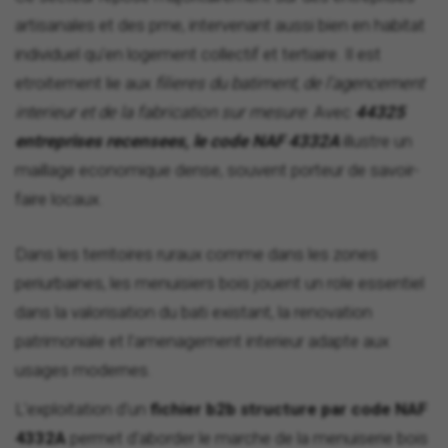
artisanales et des pme, intervenant aussi bien en habitat
individuel qu'en logement collectif et tertiaire. Il est
etroitement lie aux
filieres du batiment, de l'agencement
interieur et de la fabrication sur mesure
. Avec
44325
entreprises recensees, le code NAF 4332A
illustre un
maillage economique dense, souvent porteur de savoir-
faire locaux.
Dans les territoires ruraux comme dans les zones
periurbaines, les menuisiers bois jouent un role essentiel
dans la valorisation du bati existant, la renovation
patrimoniale et l'amenagement interieur adapte aux
usages modernes.
L'exploitation d'un
fichier b2b structure par code NAF
4332A
permet d'aborder le marche de la menuiserie bois