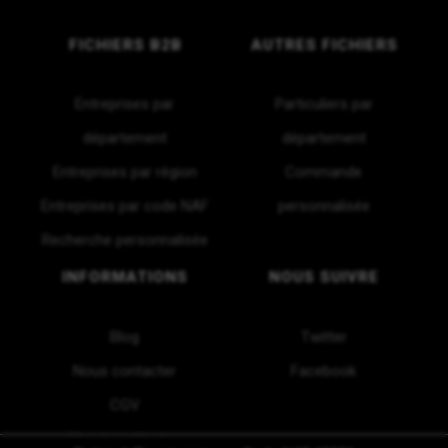
FICHIERS B2B
AUTRES FICHIERS
Entreprises par
Particuliers par
département
département
Entreprises par région
Commande
Entreprises par code NAF
personnalisée
Recherche personnalisée
INFORMATIONS
NOUS SUIVRE
Blog
Twitter
Nous contacter
Facebook
CGV
Mentions légales