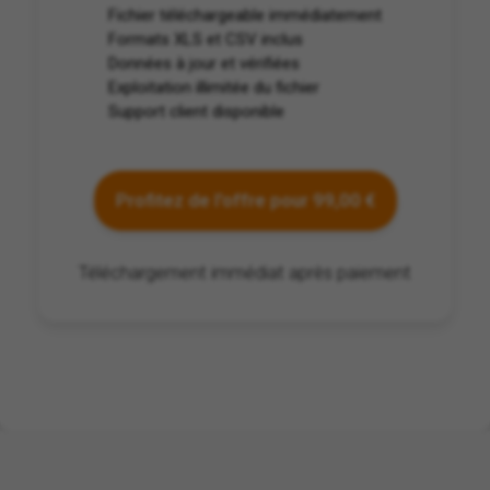
Fichier téléchargeable immédiatement
Formats XLS et CSV inclus
Données à jour et vérifiées
Exploitation illimitée du fichier
Support client disponible
Profitez de l'offre pour 99,00 €
Téléchargement immédiat après paiement