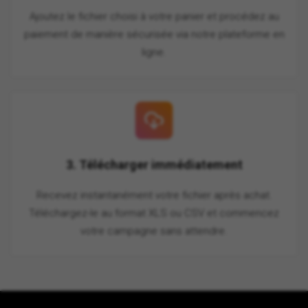
Ajoutez le fichier choisi à votre panier et procédez au
paiement de manière sécurisée via notre plateforme en
ligne.
3. Télécharger immédiatement
Recevez instantanément votre fichier après achat.
Téléchargez-le au format XLS ou CSV et commencez
votre campagne sans attendre.