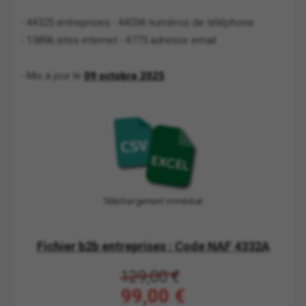
- 44325 entreprises
- 44034 numéros de téléphone
- 13896 sites internet
- 4773 adresse email
- Mis à jour le
09 octobre 2025
Téléchargement immédiat
Fichier b2b entreprises : Code NAF 4332A
129,00 €
99,00 €