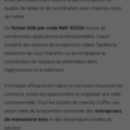
qualite, de delais et de coordination avec d'autres corps
de metier.
Un
fichier b2b par code NAF 4332A
trouve de
nombreuses applications professionnelles. Il peut
soutenir des actions de prospection ciblee, faciliter la
recherche de sous-traitants ou accompagner la
constitution de reseaux de partenaires dans
l'agencement et le batiment.
Il s'integre efficacement dans un crm pour structurer les
contacts, suivre les opportunites et organiser une veille
concurrentielle. Pour les etudes de marche, il offre une
vision claire de la repartition territoriale des
entreprises
de menuiserie bois
et des dynamiques locales du
secteur.