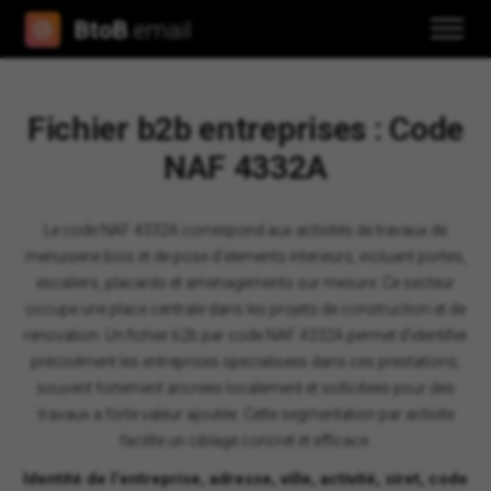
BtoB
.email
Fichier b2b entreprises : Code
NAF 4332A
Le code NAF 4332A correspond aux activités de travaux de
menuiserie bois et de pose d'elements interieurs, incluant portes,
escaliers, placards et amenagements sur mesure. Ce secteur
occupe une place centrale dans les projets de construction et de
renovation. Un fichier b2b par code NAF 4332A permet d'identifier
précisément les entreprises specialisees dans ces prestations,
souvent fortement ancrees localement et sollicitees pour des
travaux a forte valeur ajoutée. Cette segmentation par activite
facilite un ciblage concret et efficace.
Identité de l'entreprise, adresse, ville, activité, siret, code