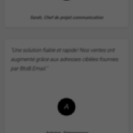
Sarah, Chef de projet communication
"Une solution fiable et rapide ! Nos ventes ont
augmenté grâce aux adresses ciblées fournies
par BtoB.Email."
A
Antoine, Entrepreneur