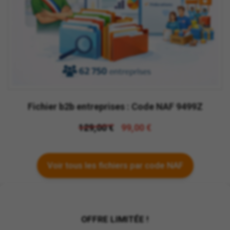
Fichier b2b entreprises : Code NAF 9499Z
129,00 €
99,00 €
Voir tous les fichiers par code NAF
OFFRE LIMITÉE !