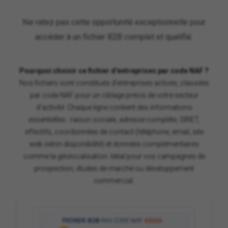
Ne ratez pas cette opportunité exceptionnelle pour
accéder à un fichier B2B complet et qualifié.
Pourquoi choisir ce fichier d'entreprises par code NAF ?
Nos fichiers sont constitués d'entreprises actives, classées
par code NAF pour un ciblage précis de votre secteur
d'activité. Chaque ligne contient des informations
essentielles : raison sociale, adresse complète, SIRET,
effectifs, coordonnées de contact (téléphone, email, site
web selon disponibilité) et données complémentaires
comme la géolocalisation. Idéal pour vos campagnes de
prospection, études de marché ou développement
commercial.