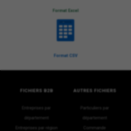
Format Excel
CSV
Format CSV
FICHIERS B2B
AUTRES FICHIERS
Entreprises par
Particuliers par
département
département
Entreprises par région
Commande