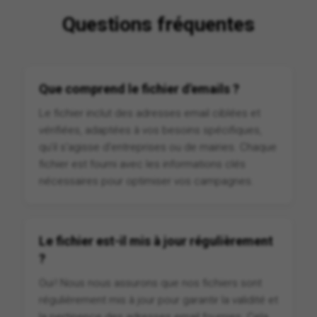
Questions fréquentes
Que comprend le fichier d'emails ?
Le fichier inclut des adresses email ciblées et
vérifiées, adaptées à vos besoins spécifiques,
qu'il s'agisse d'entreprises ou de mairies. Chaque
fichier est fourni avec les informations clés
nécessaires pour optimiser vos campagnes.
Le fichier est-il mis à jour régulièrement
?
Oui ! Nous nous assurons que nos fichiers sont
régulièrement mis à jour pour garantir la validité et
la pertinence des adresses email fournies. Cela