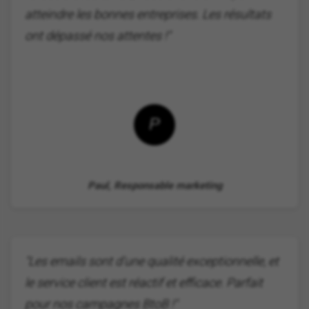
atteindre les bonnes entreprises. Les résultats
ont dépassé nos attentes !"
P
Paul, Responsable marketing
"Les emails sont d'une qualité exceptionnelle, et
le service client est réactif et efficace. Parfait
pour nos campagnes BtoB !"