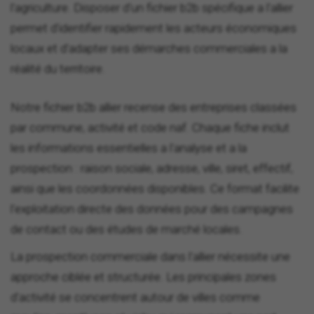
l'agriculture. Disposer d'un fichier b2b spécifique a l'allier
permet d'identifier rapidement les acteurs économiques
locaux et d'adapter ses démarches commerciales a la
réalité du territoire.
Notre fichier b2b allier recense des entreprises classées
par commune, activité et code naf. Chaque fiche inclut
les informations essentielles a l'analyse et a la
prospection : raison sociale, adresse, ville, siret, effectif,
ainsi que les coordonnées disponibles. Ce format facilite
l'exploitation directe des données pour des campagnes
de contact ou des études de marché locales.
La prospection commerciale dans l'allier nécessite une
approche ciblée et structurée. Les principales zones
d'activité se concentrent autour de villes comme