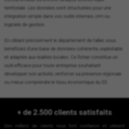
territoriale. Les données sont structurées pour une
intégration simple dans vos outils internes, crm ou
logiciels de gestion.
En ciblant précisément le département de l'allier, vous
bénéficiez d'une base de données cohérente, exploitable
et adaptée aux réalités locales. Ce fichier constitue un
outil efficace pour toute entreprise souhaitant
développer son activité, renforcer sa présence régionale
ou mieux comprendre le tissu économique du 03.
+ de 2.500 clients satisfaits
Des milliers de clients nous font confiance et utilisent