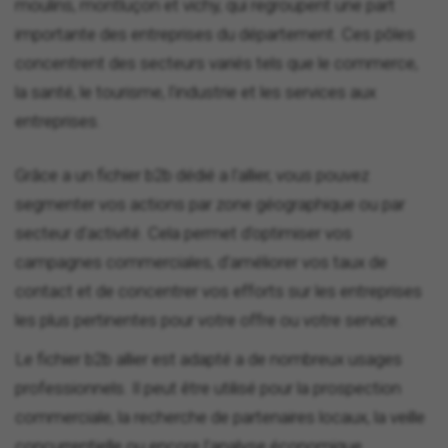
moulins, montluçon et vichy, qui regroupent une part
importante des entreprises du département. Ces pôles
concentrent des secteurs variés tels que le commerce,
la santé, le tourisme, l'industrie et les services aux
entreprises.
Grâce a un fichier b2b dédié a l'allier, vous pouvez
segmenter vos actions par zone géographique ou par
secteur d'activité. Cela permet d'optimiser vos
campagnes commerciales, d'améliorer vos taux de
contact et de concentrer vos efforts sur les entreprises
les plus pertinentes pour votre offre ou votre service.
Le fichier b2b allier est adapté a de nombreux usages
professionnels. Il peut être utilisé pour la prospection
commerciale, la recherche de partenaires locaux, la veille
concurrentielle ou encore l'analyse économique