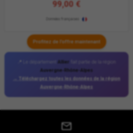
99,00 €
Données françaises
Profitez de l'offre maintenant
📍 Le département
Allier
fait partie de la région
Auvergne-Rhône-Alpes
→ Téléchargez toutes les données de la région
Auvergne-Rhône-Alpes