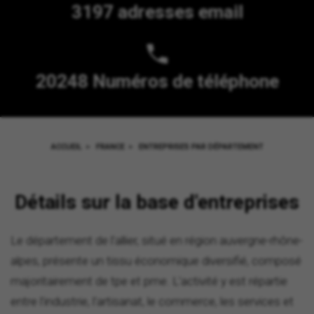
3197 adresses email
20248 Numéros de téléphone
ACCUEIL
>
FRANCE
>
ENTREPRISES PAR DÉPARTEMENT
Détails sur la base d'entreprises
Le département de l'allier, situé en région auvergne-rhône-
alpes, présente un tissu économique diversifié, composé
majoritairement de tpe et pme. L'activité y est répartie
entre l'industrie, l'artisanat, le commerce, les services et