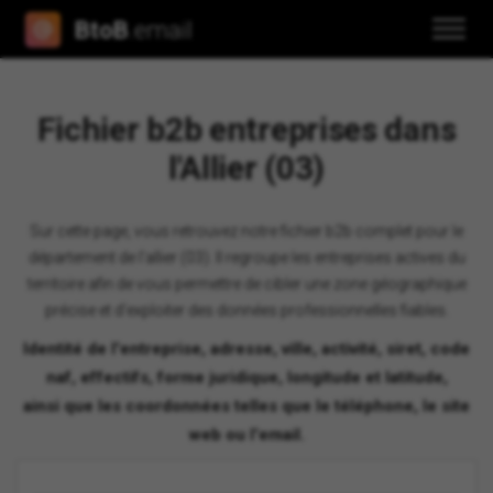
BtoB
.email
Fichier b2b entreprises dans
l'Allier (03)
Sur cette page, vous retrouvez notre fichier b2b complet pour le
département de l'allier (03). Il regroupe les entreprises actives du
territoire afin de vous permettre de cibler une zone géographique
précise et d'exploiter des données professionnelles fiables.
Identité de l'entreprise, adresse, ville, activité, siret, code
naf, effectifs, forme juridique, longitude et latitude,
ainsi que les coordonnées telles que le téléphone, le site
web ou l'email.