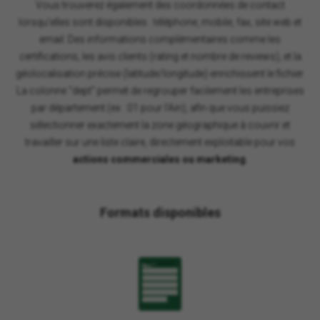
Vous trouverez également des coordonnées de contact
lorsqu'elles sont disponibles : téléphone, mobile, fax, site web et
email. Des informations complémentaires comme les
certifications, les avis clients (rating et nombre de reviews), et la
géolocalisation précise (latitude/longitude) enrichissent le fichier.
La colonne "dept" permet de regrouper facilement les entreprises
par département (ex : 01 pour l'Ain), afin que vous puissiez
sélectionner exactement la zone géographique à couvrir et
travailler sur une liste claire, directement exploitable pour vos
actions commerciales ou marketing
.
Formats disponibles
XLSX