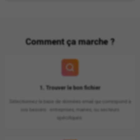
Comment ça marche ?
1. Trouver le bon fichier
Sélectionnez la base de données email qui correspond à
vos besoins : entreprises, mairies, ou secteurs
spécifiques.