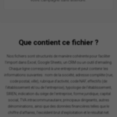
Que contient ce fichier ?
Nos fichiers sont structurés de manière cohérente pour faciliter
l'import dans Excel, Google Sheets, un CRM ou un outil d'emailing.
Chaque ligne correspond à une entreprise et peut contenir les
informations suivantes : nom de la société, adresse complète (rue,
code postal, ville), rubrique d'activité, code NAF, effectifs (de
l'établissement et/ou de l'entreprise), typologie de l'établissement,
SIREN, indication du siège de l'entreprise, forme juridique, capital
social, TVA intracommunautaire, principaux dirigeants, autres
dénominations, ainsi que des données financières telles que le
chiffre d'affaires, l'excédent brut d'exploitation et le résultat net.