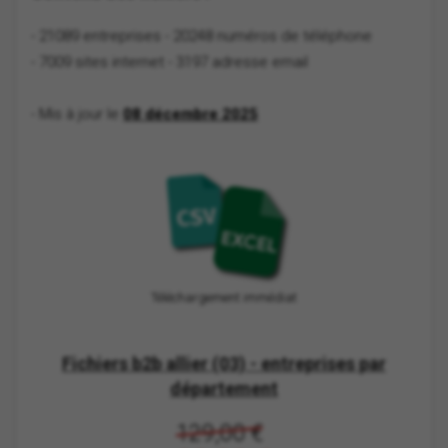
- 21089 entreprises
- 20248 numéros de téléphone
- 7009 sites internet
- 3197 adresse email
- Mis à jour le
08 décembre 2025
Téléchargement immédiat
Fichiers b2b allier (03) - entreprises par
département
129,00 €