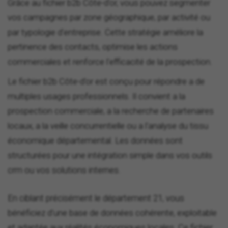
Grâce au fichier b2b Côte-d'or, vous pouvez segmenter
vos campagnes par zone géographique, par activité ou
par typologie d'entreprise. Cette stratégie améliore la
pertinence des contacts, optimise les actions
commerciales et renforce l'efficacité de la prospection.
Le fichier b2b Côte-d'or est conçu pour répondre a de
multiples usages professionnels. Il convient a la
prospection commerciale, a la recherche de partenaires
locaux, a la veille concurrentielle ou a l'analyse du tissu
économique départemental. Les données sont
structurées pour une intégration simple dans vos outils
crm ou vos solutions internes.
En ciblant précisément le département 21, vous
bénéficiez d'une base de données cohérente, exploitable
et adaptée aux réalités économiques locales. Ce fichier