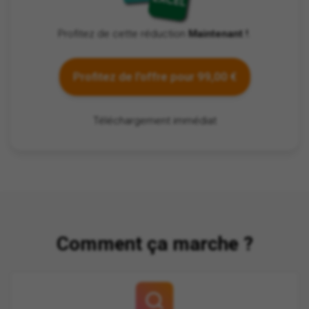
Profitez de cette réduction
Maintenant !
.
Profitez de l'offre pour 99,00 €
Téléchargement immédiat
Comment ça marche ?