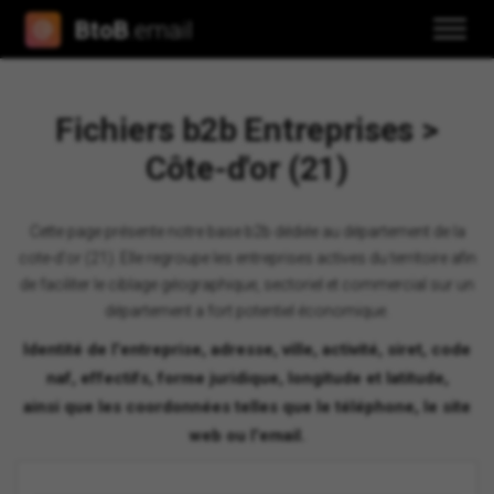
BtoB
.email
Fichiers b2b Entreprises >
Côte-d'or (21)
Cette page présente notre base b2b dédiée au département de la
cote-d'or (21). Elle regroupe les entreprises actives du territoire afin
de faciliter le ciblage géographique, sectoriel et commercial sur un
département a fort potentiel économique.
Identité de l'entreprise, adresse, ville, activité, siret, code
naf, effectifs, forme juridique, longitude et latitude,
ainsi que les coordonnées telles que le téléphone, le site
web ou l'email.