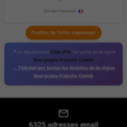
Données françaises
Profitez de l'offre maintenant
📍 Le département
Côte-d'Or
fait partie de la région
Bourgogne-Franche-Comté
→ Téléchargez toutes les données de la région
Bourgogne-Franche-Comté
6325 adresses email