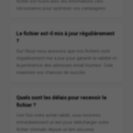
fichier est fourni avec les informations clés
nécessaires pour optimiser vos campagnes.
Le fichier est-il mis à jour régulièrement
?
Oui ! Nous nous assurons que nos fichiers sont
régulièrement mis à jour pour garantir la validité et
la pertinence des adresses email fournies. Cela
maximise vos chances de succès.
Quels sont les délais pour recevoir le
fichier ?
Une fois votre achat validé, vous recevrez
immédiatement un lien pour télécharger votre
fichier d'emails depuis un lien sécurisé.