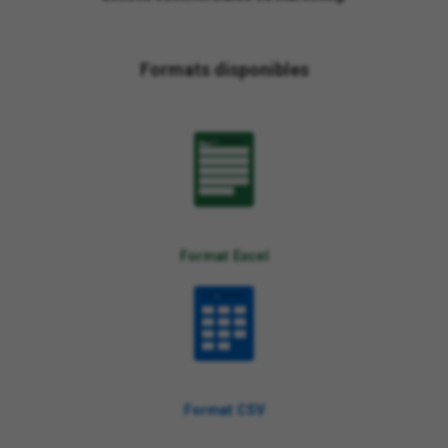
Formats disponibles
XLSX
Format Excel
CSV
Format CSV