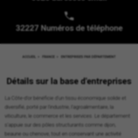
32227 Numéros de téléphone
ACCUEIL
>
FRANCE
>
ENTREPRISES PAR DÉPARTEMENT
Détails sur la base d'entreprises
La Côte-d'or bénéficie d'un tissu économique solide et
diversifié, porté par l'industrie, l'agroalimentaire, la
viticulture, le commerce et les services. Le département
s'appuie sur des pôles structurants comme dijon,
beaune ou chenove, tout en conservant une activité