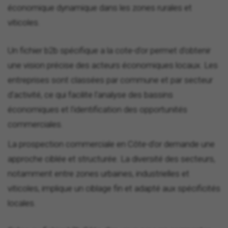
économique dynamique dans les zones rurales et
viticoles.
Un fichier b2b spécifique a la cote-d'or permet d'obtenir
une vision précise des acteurs économiques locaux. Les
entreprises sont classées par commune et par secteur
d'activité, ce qui facilite l'analyse des bassins
économiques et l'identification des opportunités
commerciales.
La prospection commerciale en Côte-d'or demande une
approche ciblée et structurée. La diversité des secteurs,
notamment entre zones urbaines, industrielles et
viticoles, implique un ciblage fin et adapté aux spécificités
locales.