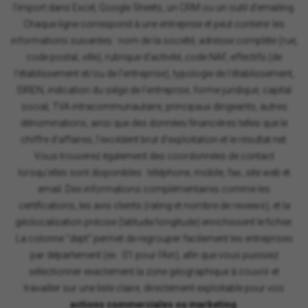
l'import dans Excel, Google Sheets, un CRM ou un outil d'emailing.
Chaque ligne correspond à une entreprise et peut contenir les
informations suivantes : nom de la société, adresse complète (rue,
code postal, ville), rubrique d'activité, code NAF, effectifs (de
l'établissement et/ou de l'entreprise), typologie de l'établissement,
SIREN, indication du siège de l'entreprise, forme juridique, capital
social, TVA intracommunautaire, principaux dirigeants, autres
dénominations, ainsi que des données financières telles que le
chiffre d'affaires, l'excédent brut d'exploitation et le résultat net.
Vous trouverez également des coordonnées de contact
lorsqu'elles sont disponibles : téléphone, mobile, fax, site web et
email. Des informations complémentaires comme les
certifications, les avis clients (rating et nombre de reviews), et la
géolocalisation précise (latitude/longitude) enrichissent le fichier.
La colonne "dept" permet de regrouper facilement les entreprises
par département (ex : 01 pour l'Ain), afin que vous puissiez
sélectionner exactement la zone géographique à couvrir et
travailler sur une liste claire, directement exploitable pour vos
actions commerciales ou marketing
.