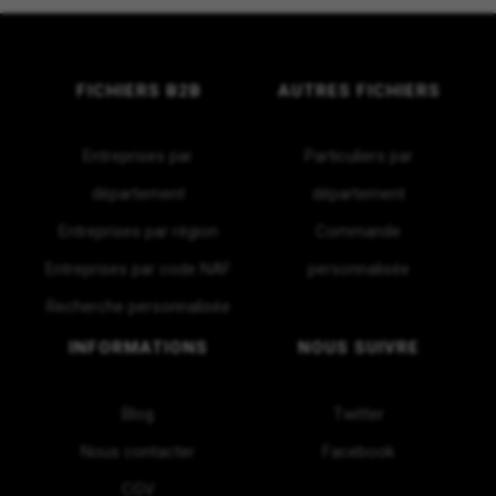
FICHIERS B2B
AUTRES FICHIERS
Entreprises par
Particuliers par
département
département
Entreprises par région
Commande
Entreprises par code NAF
personnalisée
Recherche personnalisée
INFORMATIONS
NOUS SUIVRE
Blog
Twitter
Nous contacter
Facebook
CGV