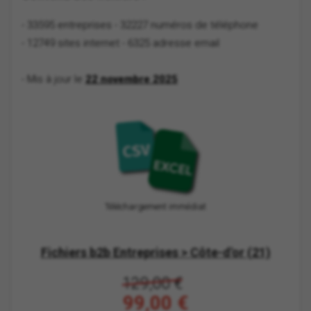
- 33595 entreprises
- 32227 numéros de téléphone
- 12749 sites internet
- 6325 adresse email
- Mis à jour le
22 novembre 2025
Téléchargement immédiat
Fichiers b2b Entreprises > Côte-d'or (21)
129,00 €
99,00 €