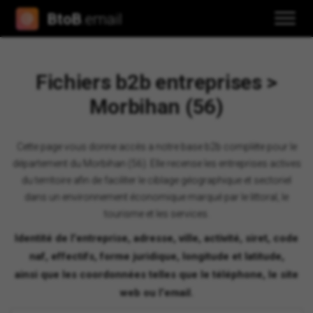
BtoB
.email
Fichiers b2b entreprises >
Morbihan (56)
Cette page vous donne accès a notre base b2b complète pour le
département du Morbihan (56). Elle recense les entreprises actives
du territoire afin de faciliter le ciblage géographique et sectoriel
dans un environnement économique marqué par le littoral, le
tourisme et les services.
Identité de l'entreprise, adresse, ville, activité, siret, code
naf, effectifs, forme juridique, longitude et latitude,
ainsi que les coordonnées telles que le téléphone, le site
web ou l'email.