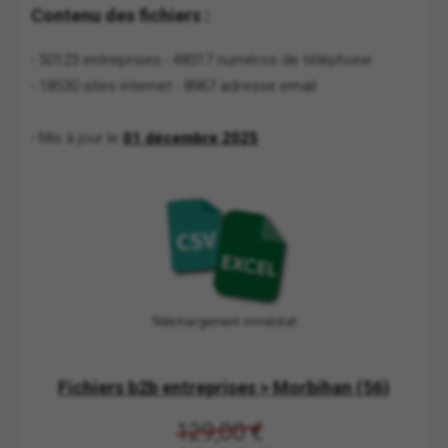
Contenu des fichiers :
- 50123 entreprises
- 48317 numéros de téléphone
- 18530 sites internet
- 8967 adresse email
- Mis à jour le
01 décembre 2025
Téléchargement immédiat
Fichiers b2b entreprises > Morbihan (56)
129,00 €