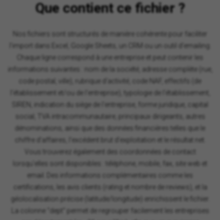
Que contient ce fichier ?
Nos fichiers sont structurés de manière cohérente pour faciliter
l'import dans Excel, Google Sheets, un CRM ou un outil d'emailing.
Chaque ligne correspond à une entreprise et peut contenir les
informations suivantes : nom de la société, adresse complète (rue,
code postal, ville), rubrique d'activité, code NAF, effectifs (de
l'établissement et/ou de l'entreprise), typologie de l'établissement,
SIREN, indication du siège de l'entreprise, forme juridique, capital
social, TVA intracommunautaire, principaux dirigeants, autres
dénominations, ainsi que des données financières telles que le
chiffre d'affaires, l'excédent brut d'exploitation et le résultat net.
Vous trouverez également des coordonnées de contact
lorsqu'elles sont disponibles : téléphone, mobile, fax, site web et
email. Des informations complémentaires comme les
certifications, les avis clients (rating et nombre de reviews), et la
géolocalisation précise (latitude/longitude) enrichissent le fichier.
La colonne "dept" permet de regrouper facilement les entreprises