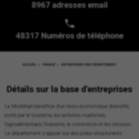
8967 adresses email
48317 Numéros de téléphone
ACCUEIL
>
FRANCE
>
ENTREPRISES PAR DÉPARTEMENT
Détails sur la base d'entreprises
Le Morbihan bénéficie d'un tissu économique diversifié,
porté par le tourisme, les activités maritimes,
l'agroalimentaire, l'industrie, le commerce et les services.
Le département s'appuie sur des pôles structurants