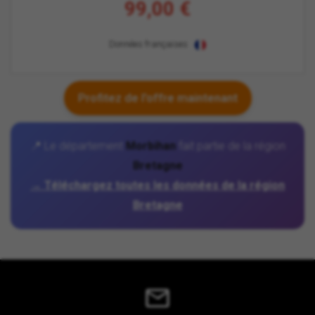
99,00 €
Données françaises
Profitez de l'offre maintenant
📍 Le département
Morbihan
fait partie de la région
Bretagne
→ Téléchargez toutes les données de la région
Bretagne