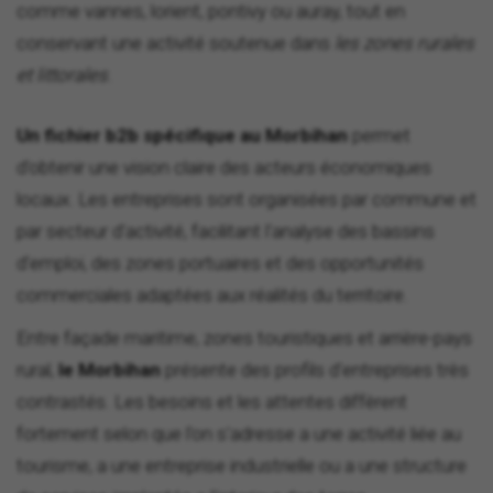
comme vannes, lorient, pontivy ou auray, tout en
conservant une activité soutenue dans
les zones rurales
et littorales
.
Un fichier b2b spécifique au Morbihan
permet
d'obtenir une vision claire des acteurs économiques
locaux. Les entreprises sont organisées par commune et
par secteur d'activité, facilitant l'analyse des bassins
d'emploi, des zones portuaires et des opportunités
commerciales adaptées aux réalités du territoire.
Entre façade maritime, zones touristiques et arrière-pays
rural,
le Morbihan
présente des profils d'entreprises très
contrastés. Les besoins et les attentes diffèrent
fortement selon que l'on s'adresse a une activité liée au
tourisme, a une entreprise industrielle ou a une structure