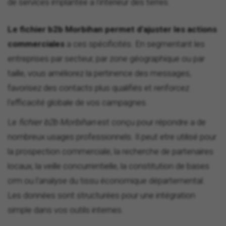
de services implantée a l'interieur des terres.
Le fichier b2b Morbihan permet d'ajuster les actions
commerciales
a ces spécificités. En segmentant les
entreprises par secteur, par zone géographique ou par
taille, vous améliorez la pertinence des messages,
favorisez des contacts plus qualifiés et renforcez
l'efficacité globale de vos campagnes.
Le
fichier b2b Morbihan
est conçu pour répondre a de
nombreux usages professionnels. Il peut etre utilisé pour
la prospection commerciale, la recherche de partenaires
locaux, la veille concurrentielle, la constitution de bases
crm ou l'analyse du tissu économique départemental.
Les données sont structurées pour une intégration
simple dans vos outils internes.