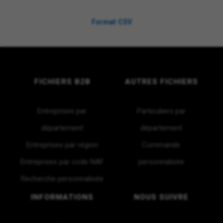
Format CSV
FICHIERS B2B
AUTRES FICHIERS
Entreprises par
Particuliers par
département
département
Entreprises par région
Commande
Entreprises par code NAF
personnalisée
Recherche personnalisée
INFORMATIONS
NOUS SUIVRE