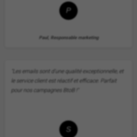
P
Paul, Responsable marketing
"Les emails sont d'une qualité exceptionnelle, et
le service client est réactif et efficace. Parfait
pour nos campagnes BtoB !"
S