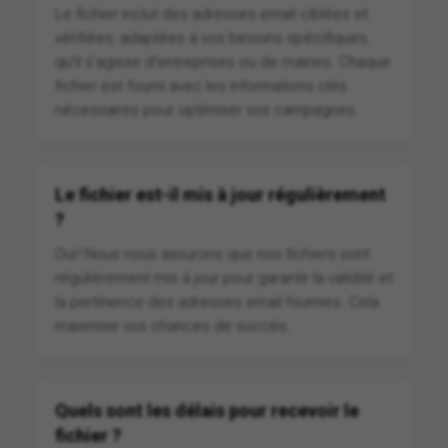
Le fichier inclut des adresses email ciblées et
vérifiées, adaptées à vos besoins spécifiques,
qu'il s'agisse d'entreprises ou de mairies. Chaque
fichier est fourni avec les informations clés
nécessaires pour optimiser vos campagnes.
Le fichier est-il mis à jour régulièrement
?
Oui ! Nous nous assurons que nos fichiers sont
régulièrement mis à jour pour garantir la validité et
la pertinence des adresses email fournies. Cela
maximise vos chances de succès.
Quels sont les délais pour recevoir le
fichier ?