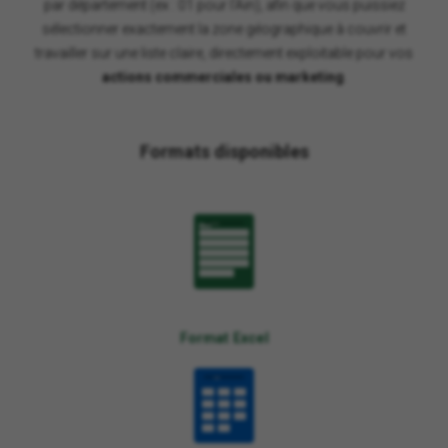
par département (ex : 01 pour l'Ain), afin que vous puissiez
sélectionner exactement la zone géographique à couvrir et
travailler sur une liste claire, directement exploitable pour vos
actions commerciales ou marketing
.
Formats disponibles
XLSX
Format Excel
CSV