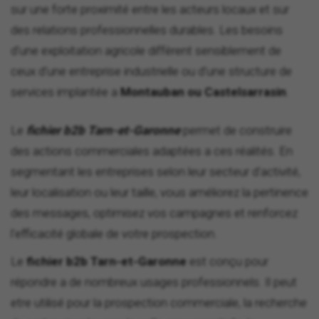
sur une forte proximité entre les acteurs locaux et sur
des relations professionnelles durables. Les besoins
d'une exploitation agricole diffèrent sensiblement de
ceux d'une entreprise industrielle ou d'une structure de
services implantée a
Montauban ou Castelsarrasin
.
Le
fichier b2b Tarn-et-Garonne
permet de construire
des actions commerciales adaptées a ces réalités. En
segmentant les entreprises selon leur secteur d'activité,
leur localisation ou leur taille, vous améliorez la pertinence
des messages, optimisez vos campagnes et renforcez
l'efficacité globale de votre prospection.
Le
fichier b2b Tarn-et-Garonne
est conçu pour
répondre a de nombreux usages professionnels. Il peut
etre utilisé pour la prospection commerciale, la recherche