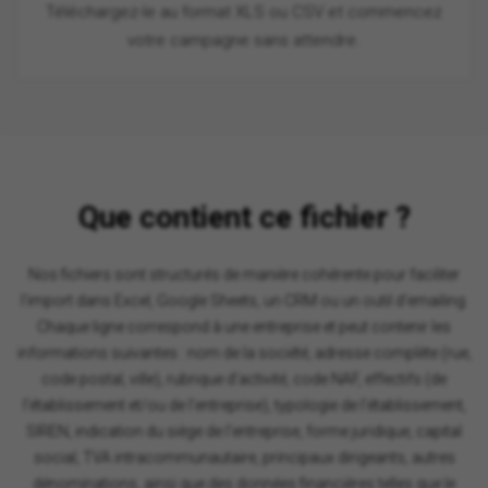
Téléchargez-le au format XLS ou CSV et commencez
votre campagne sans attendre.
Que contient ce fichier ?
Nos fichiers sont structurés de manière cohérente pour faciliter
l'import dans Excel, Google Sheets, un CRM ou un outil d'emailing.
Chaque ligne correspond à une entreprise et peut contenir les
informations suivantes : nom de la société, adresse complète (rue,
code postal, ville), rubrique d'activité, code NAF, effectifs (de
l'établissement et/ou de l'entreprise), typologie de l'établissement,
SIREN, indication du siège de l'entreprise, forme juridique, capital
social, TVA intracommunautaire, principaux dirigeants, autres
dénominations, ainsi que des données financières telles que le