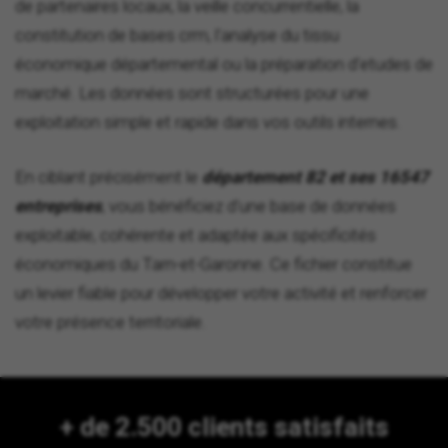
de partenaires locaux, la veille concurrentielle, la
constitution de bases crm, l'analyse du tissu
économique départemental ou la préparation d'etudes de
marché. Les données sont structurées pour une
exploitation simple et rapide dans vos outils internes.
En ciblant précisément le
département 82 et ses 16547
entreprises
, vous bénéficiez d'une base de données
exploitable, cohérente et adaptée aux spécificités
économiques du Tarn-et-Garonne. Ce fichier constitue
un levier fiable pour développer votre activité et renforcer
votre présence territoriale.
+ de 2.500 clients satisfaits