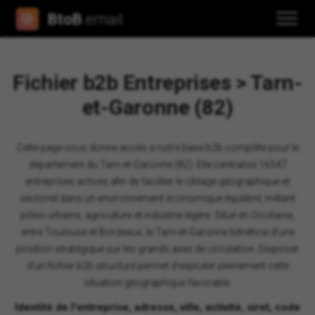
BtoB
.email
Fichier b2b Entreprises > Tarn-
et-Garonne (82)
Cette page vous donne accès a notre base b2b complète pour le
département du Tarn-et-Garonne (82). Elle centralise 16547
entreprises actives afin de faciliter le ciblage géographique et
sectoriel dans un environnement économique équilibré, mêlant
pôles urbains, agriculture et industrie légère. Situé en Occitanie,
entre Toulouse et Bordeaux, le Tarn-et-Garonne bénéficie d'une
position stratégique sur les grands axes de circulation. Disposer
d'un fichier b2b structuré permet d'exploiter pleinement cette
situation géographique favorable.
Identité de l'entreprise, adresse, ville, activité, siret, code