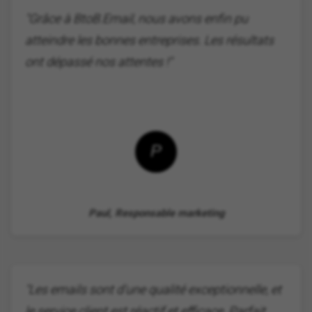
"Grâce à BtoB.Email, nous avons enfin pu
atteindre les bonnes entreprises. Les résultats
ont dépassé nos attentes !"
P
Paul, Responsable marketing
"Les emails sont d'une qualité exceptionnelle, et
le service client est réactif et efficace. Parfait