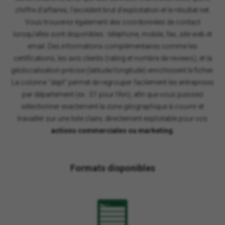
chiffre d'affaires, l'excédent brut d'exploitation et le résultat net.
Vous trouverez également des coordonnées de contact
lorsqu'elles sont disponibles : téléphone, mobile, fax, site web et
email. Des informations complémentaires comme les
certifications, les avis clients (rating et nombre de reviews), et la
géolocalisation précise (latitude/longitude) enrichissent le fichier.
La colonne "dept" permet de regrouper facilement les entreprises
par département (ex : 01 pour l'Ain), afin que vous puissiez
sélectionner exactement la zone géographique à couvrir et
travailler sur une liste claire, directement exploitable pour vos
actions commerciales ou marketing
.
Formats disponibles
XLSX