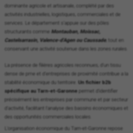
dominante agricole et artisanale, complété par des
activités industrielles, logistiques, commerciales et de
services. Le département s'appuie sur des pôles
structurants comme
Montauban, Moissac,
Castelsarrasin, Valence-d'Agen ou Caussade
, tout en
conservant une activité soutenue dans les zones rurales.
La présence de filières agricoles reconnues, d'un tissu
dense de pme et d'entreprises de proximité contribue a la
stabilité économique du territoire.
Un fichier b2b
spécifique au Tarn-et-Garonne
permet d'identifier
précisément les entreprises par commune et par secteur
d'activité, facilitant l'analyse des bassins économiques et
des opportunités commerciales locales.
L'organisation économique du Tarn-et-Garonne repose