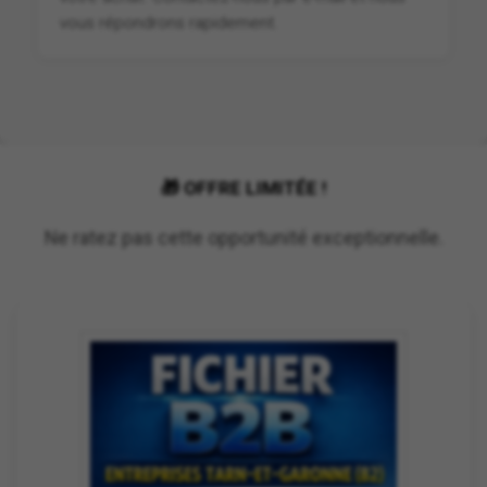
vous répondrons rapidement.
🎁 OFFRE LIMITÉE !
Ne ratez pas cette opportunité exceptionnelle.