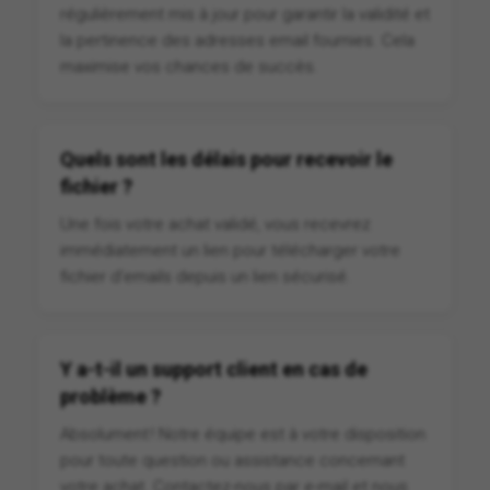
régulièrement mis à jour pour garantir la validité et
la pertinence des adresses email fournies. Cela
maximise vos chances de succès.
Quels sont les délais pour recevoir le
fichier ?
Une fois votre achat validé, vous recevrez
immédiatement un lien pour télécharger votre
fichier d'emails depuis un lien sécurisé.
Y a-t-il un support client en cas de
problème ?
Absolument ! Notre équipe est à votre disposition
pour toute question ou assistance concernant
votre achat. Contactez-nous par e-mail et nous