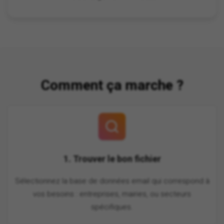
Comment ça marche ?
1. Trouver le bon fichier
Sélectionnez la base de données email qui correspond à
vos besoins : entreprises, mairies, ou secteurs
spécifiques.