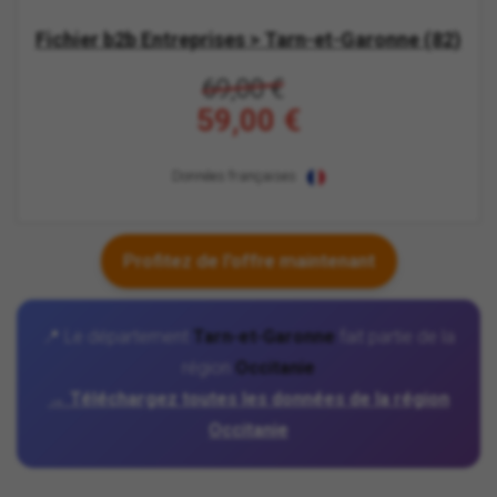
Fichier b2b Entreprises > Tarn-et-Garonne (82)
69,00 €
59,00 €
Données françaises
Profitez de l'offre maintenant
📍 Le département
Tarn-et-Garonne
fait partie de la
région
Occitanie
→ Téléchargez toutes les données de la région
Occitanie