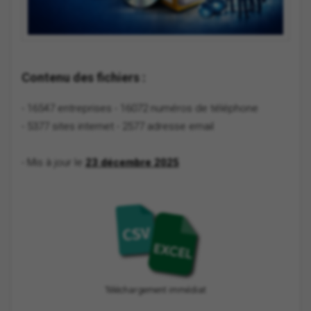
Contenu des fichiers :
- 16547 entreprises
- 16072 numéros de téléphone
- 5377 sites internet
- 2577 adresse email
- Mis à jour le
23 décembre 2025
Téléchargement immédiat