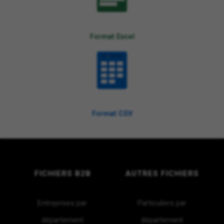
Format Excel
CSV
Format CSV
FICHIERS B2B
AUTRES FICHIERS
Entreprises par
Particuliers par
département
département