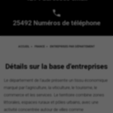
25492 Numéros de téléphone
ACCUEIL
>
FRANCE
>
ENTREPRISES PAR DÉPARTEMENT
Détails sur la base d'entreprises
Le département de l'aude présente un tissu économique
marqué par l'agriculture, la viticulture, le tourisme, le
commerce et les services. Le territoire combine zones
littorales, espaces ruraux et pôles urbains, avec une
activité concentrée autour de villes comme