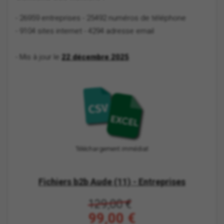
- 26959 entreprises
- 25492 numéros de téléphone
- 9104 sites internet
- 4294 adresse email
- Mis à jour le
22 décembre 2025
Téléchargement immédiat
Fichiers b2b Aude (11) - Entreprises
129,00 €
99,00 €