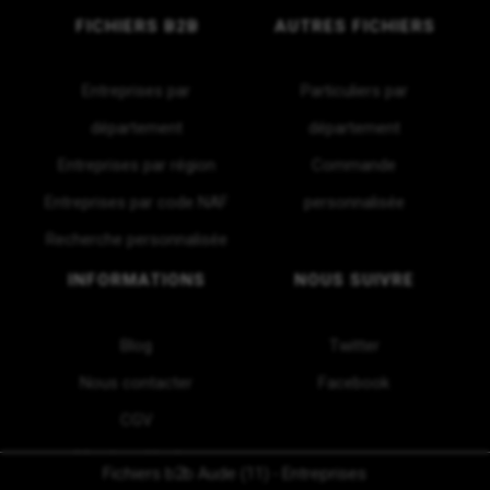
FICHIERS B2B
AUTRES FICHIERS
Entreprises par
Particuliers par
département
département
Entreprises par région
Commande
Entreprises par code NAF
personnalisée
Recherche personnalisée
INFORMATIONS
NOUS SUIVRE
Blog
Twitter
Nous contacter
Facebook
CGV
Mentions légales
Fichiers b2b Aude (11) - Entreprises