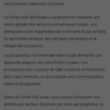
carcassonne, narbonne ou limoux.
Un fichier b2b spécifique a l'aude permet d'obtenir une
vision globale des acteurs économiques locaux. Les
entreprises sont organisées par commune et par activité,
ce qui facilite l'analyse des secteurs dominants et le
ciblage des prospects.
La prospection commerciale dans l'aude demande une
approche adaptée aux spécificités locales. Les
entreprises sont souvent de taille modeste et fortement
liées a leur territoire, ce qui implique une communication
ciblée et progressive.
Grâce au fichier b2b aude, vous pouvez structurer vos
actions par secteur d'activité, par zone géographique ou