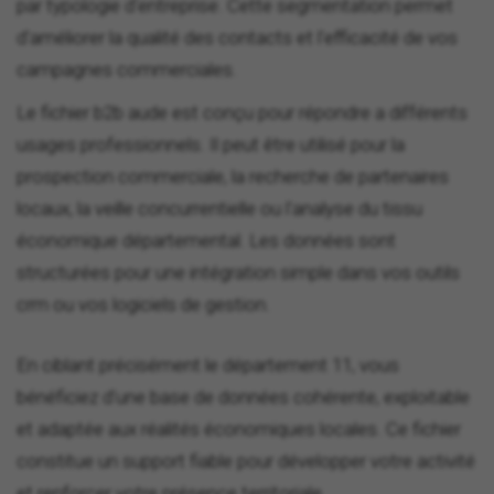
par typologie d'entreprise. Cette segmentation permet
d'améliorer la qualité des contacts et l'efficacité de vos
campagnes commerciales.
Le fichier b2b aude est conçu pour répondre a différents
usages professionnels. Il peut être utilisé pour la
prospection commerciale, la recherche de partenaires
locaux, la veille concurrentielle ou l'analyse du tissu
économique départemental. Les données sont
structurées pour une intégration simple dans vos outils
crm ou vos logiciels de gestion.
En ciblant précisément le département 11, vous
bénéficiez d'une base de données cohérente, exploitable
et adaptée aux réalités économiques locales. Ce fichier
constitue un support fiable pour développer votre activité
et renforcer votre présence territoriale.