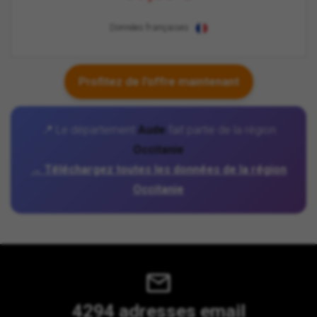
Données françaises
Profitez de l'offre maintenant
📍 Le département
Aude
fait partie de la région
Occitanie
→ Téléchargez toutes les données de la région
Occitanie
4294 adresses email