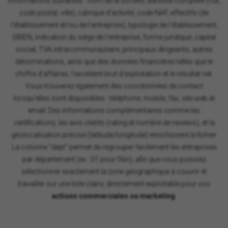
informations suivantes : nom de la société, adresse complète (rue,
code postal, ville), rubrique d'activité, code NAF, effectifs (de
l'établissement et/ou de l'entreprise), typologie de l'établissement,
SIREN, indication du siège de l'entreprise, forme juridique, capital
social, TVA intracommunautaire, principaux dirigeants, autres
dénominations, ainsi que des données financières telles que le
chiffre d'affaires, l'excédent brut d'exploitation et le résultat net.
Vous trouverez également des coordonnées de contact
lorsqu'elles sont disponibles : téléphone, mobile, fax, site web et
email. Des informations complémentaires comme les
certifications, les avis clients (rating et nombre de reviews), et la
géolocalisation précise (latitude/longitude) enrichissent le fichier.
La colonne "dept" permet de regrouper facilement les entreprises
par département (ex : 01 pour l'Ain), afin que vous puissiez
sélectionner exactement la zone géographique à couvrir et
travailler sur une liste claire, directement exploitable pour vos
actions commerciales ou marketing
.