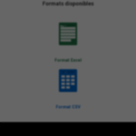
Formats disponibles
XLSX
Format Excel
CSV
Format CSV