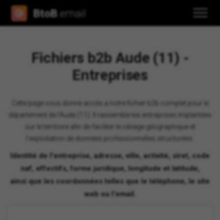
BtoB
.email
Fichiers b2b Aude (11) -
Entreprises
Cette page vous donne accès a notre fichier b2b complet pour le
département de l'Aude (11). Il rassemble les entreprises implantées
sur le territoire afin de faciliter le ciblage géographique et
l'exploitation de données professionnelles structurées.
Identité de l'entreprise, adresse, ville, activité, siret, code
naf, effectifs, forme juridique, longitude et latitude,
ainsi que les coordonnées telles que le téléphone, le site
web ou l'email.